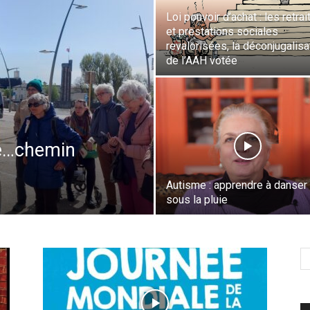
Loi pouvoir d’achat : les retrai
et prestations sociales
revalorisées, la déconjugalisa
de l’AAH votée
ité…chemin
Autisme : apprendre à danser
sous la pluie