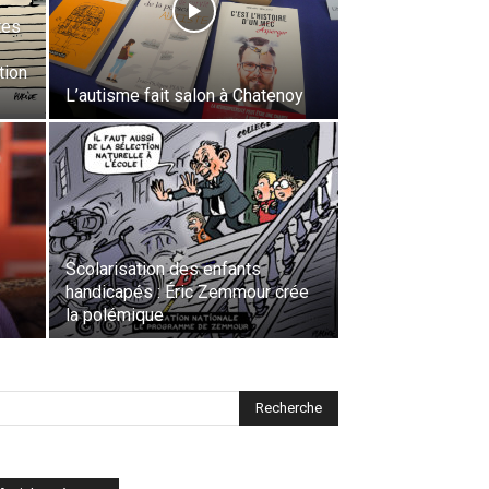
tes
tion
L’autisme fait salon à Chatenoy
Scolarisation des enfants
handicapés : Éric Zemmour crée
la polémique