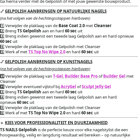
Ga hierna verder met de Gelpolish óf met jouw gewenste bouwproduct.
💅
GELPOLISH AANBRENGEN OP NATUURLIJKE NAGELS
(na het volgen van de hechtingsstappen hierboven)
1️⃣ Verwijder de plaklaag van
de
Base Coat 2.0
met
Cleanser
2️⃣
Breng
TS Gelpolish
aan en hard
60 sec
uit
3️⃣
Breng indien gewenst een tweede laag Gelpolish aan en hard opnieuw
60 sec
uit
4️⃣ Verwijder de plaklaag van de Gelpolish met Cleanser
5️⃣
Werk af met
TS
Top No Wipe 2.0
en hard
60 sec
uit
💅
GELPOLISH AANBRENGEN OP KUNSTNAGELS
(na het volgen van de hechtingsstappen hierboven)
1️⃣
Verwijder de plaklaag van
T-Gel
,
Builder Base Pro
of
Builder Gel
met
Cleanser
2️⃣
Verwijder eventueel vijlstof bij
AcryGel
of
Sculpt Jelly Gel
3️⃣ Breng
TS Gelpolish
aan en hard
60 sec
uit
4️⃣ Breng indien gewenst een tweede laag Gelpolish aan en hard
opnieuw
60 sec
uit
5️⃣ Verwijder de plaklaag
van de Gelpolish met Cleanser
6️⃣ Werk af met
TS Top No Wipe 2.0
en hard
60 sec
uit
🔹
KIES VOOR PROFESSIONALITEIT EN DUURZAAMHEID
TS NAILS Gelpolish
is de perfecte keuze voor elke nagelstylist die een
hoogwaardig, veilig en langdurig resultaat wil bereiken – op natuurlijke