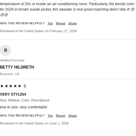
temperature of 20c or inside an air conditioning room. Particularly, the trendy color
for 2026 in brown suede jacket, this sweater is real good matching item! I like it! 😍
😍😍
WAS THIS REVIEW HELPFUL?
Yes
Report
Share
Reviewed in the United States on February 27, 2026
B
Verified Purchase
BETTY HILDRETH
Bozeman, US
★★★★★ 5
VERY STYLISH
Size: Medium, Color: Pure Apricot
true to size. very comfortable.
WAS THIS REVIEW HELPFUL?
Yes
Report
Share
Reviewed in the United States on June 1, 2026