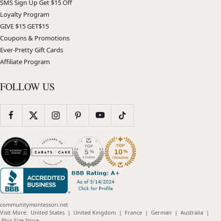
SMS Sign Up Get $15 Off
Loyalty Program
GIVE $15 GET$15
Coupons & Promotions
Ever-Pretty Gift Cards
Affiliate Program
FOLLOW US
communitymontessori.net
(opens
(opens
(opens
(opens
(opens
Visit More:
United States
|
United Kingdom
|
France
|
German
|
Australia
|
(opens
in
in
in
in
in
Plus Size Store