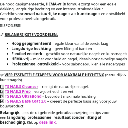
De hoog gepigmenteerde,
HEMA-vrije
formule zorgt voor een egale
dekking, langdurige hechting en een intense, stralende kleur.
Geschikt voor
zowel natuurlijke nagels als kunstnagels
en ontwikkeld
voor professioneel salongebruik.
!!!SPOILER!!!
💅
BELANGRIJKSTE VOORDELEN:
Hoog gepigmenteerd
– egale kleur vanaf de eerste laag
Langdurige hechting
– geen lifting of barsten
Flexibel en sterk
– geschikt voor natuurlijke nagels en kunstnagels
HEMA-vrij
– milder voor huid en nagel, ideaal voor gevoelige nagels
Professioneel ontwikkeld
– voor salongebruik en alle nageltypes
🩵
VIER ESSENTIËLE STAPPEN VOOR MAXIMALE HECHTING
(natuurlijk &
kunstnagels)
1️⃣
TS NAILS Cleanser
– reinigt de natuurlijke nagel.
2️⃣
TS NAILS Prep
– verwijdert vocht en vet.
3️⃣
TS NAILS UltraBond
– bevordert maximale hechting
4️⃣
TS NAILS Base Coat 2.0
– creëert de perfecte basislaag voor jouw
bouwproduct
Belangrijk:
Lees de uitgebreide gebruiksaanwijzing en tips voor
een
langdurig, professioneel resultaat zonder lifting of
beschadiging.
Klik op
deze link
.