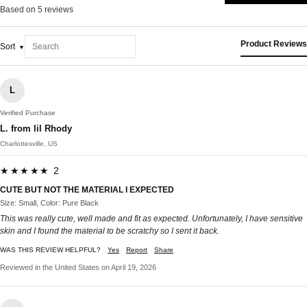
Based on 5 reviews
Product Reviews
Sort
L
Verified Purchase
L. from lil Rhody
Charlottesville, US
★★★★★ 2
CUTE BUT NOT THE MATERIAL I EXPECTED
Size: Small, Color: Pure Black
This was really cute, well made and fit as expected. Unfortunately, I have sensitive
skin and I found the material to be scratchy so I sent it back.
WAS THIS REVIEW HELPFUL?
Yes
Report
Share
Reviewed in the United States on April 19, 2026