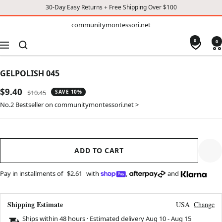
30-Day Easy Returns + Free Shipping Over $100
TO
communitymontessori.net
communitymontessori.net
CONTENT
0
0
Navigation
GELPOLISH 045
Sale
$9.40
Regular
$10.45
SAVE 10%
price
price
No.2 Bestseller on communitymontessori.net >
ADD TO CART
Pay in installments of
$2.61
with
,
and
Shipping Estimate
USA
Change
Ships within 48 hours · Estimated delivery
Aug 10
-
Aug 15