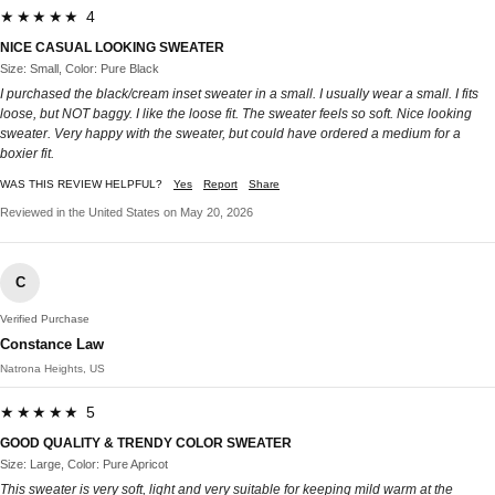
★★★★★ 4
NICE CASUAL LOOKING SWEATER
Size: Small, Color: Pure Black
I purchased the black/cream inset sweater in a small. I usually wear a small. I fits
loose, but NOT baggy. I like the loose fit. The sweater feels so soft. Nice looking
sweater. Very happy with the sweater, but could have ordered a medium for a
boxier fit.
WAS THIS REVIEW HELPFUL?
Yes
Report
Share
Reviewed in the United States on May 20, 2026
C
Verified Purchase
Constance Law
Natrona Heights, US
★★★★★ 5
GOOD QUALITY & TRENDY COLOR SWEATER
Size: Large, Color: Pure Apricot
This sweater is very soft, light and very suitable for keeping mild warm at the