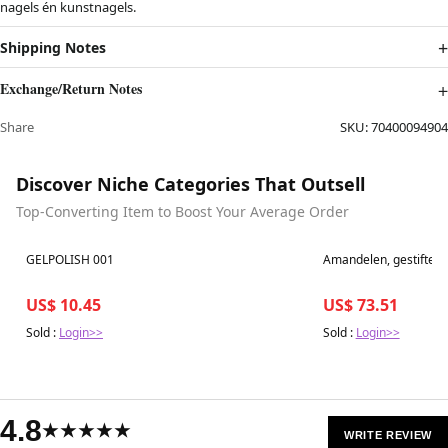
nagels én kunstnagels.
Shipping Notes
Exchange/Return Notes
Share
SKU:
70400094904
Discover Niche Categories That Outsell
Top-Converting Item to Boost Your Average Order
Best in 7 days
Best in 7 days
GELPOLISH 001
Amandelen, gestifteld,
US$ 10.45
US$ 73.51
Sold :
Login>>
Sold :
Login>>
4.8
★★★★★
WRITE REVIEW