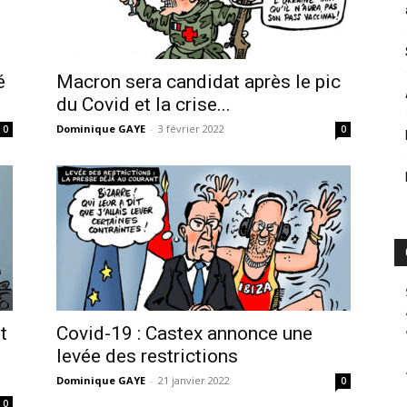
é
Macron sera candidat après le pic
du Covid et la crise...
Dominique GAYE
-
3 février 2022
0
0
t
Covid-19 : Castex annonce une
levée des restrictions
Dominique GAYE
-
21 janvier 2022
0
0