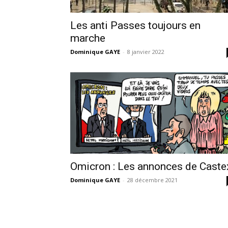
Les anti Passes toujours en
marche
Dominique GAYE
-
8 janvier 2022
Omicron : Les annonces de Caste
Dominique GAYE
-
28 décembre 2021