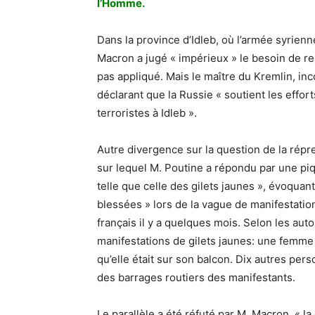
l’Homme.
Dans la province d’Idleb, où l’armée syrienn
Macron a jugé « impérieux » le besoin de re
pas appliqué. Mais le maître du Kremlin, inc
déclarant que la Russie « soutient les effo
terroristes à Idleb ».
Autre divergence sur la question de la rép
sur lequel M. Poutine a répondu par une piqu
telle que celle des gilets jaunes », évoqua
blessées » lors de la vague de manifestatio
français il y a quelques mois. Selon les aut
manifestations de gilets jaunes: une femm
qu’elle était sur son balcon. Dix autres pe
des barrages routiers des manifestants.
Le parallèle a été réfuté par M. Macron, « l