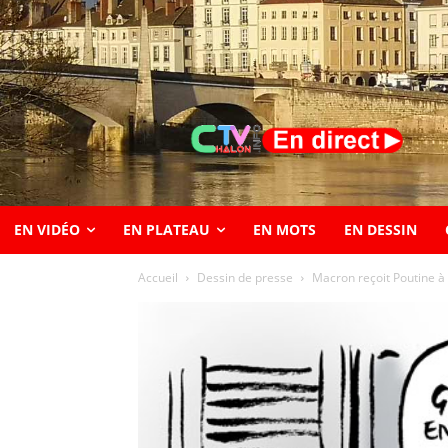
EN VIDÉO
EN PLATEAU
EN MOTS
EN DESSIN
Accueil
Dessin de presse
Macron reçoit Poutine 