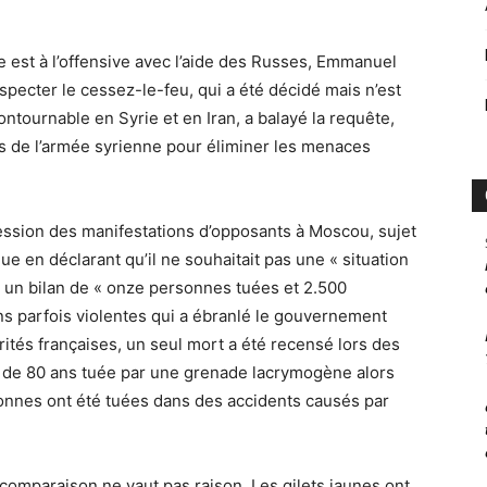
e est à l’offensive avec l’aide des Russes, Emmanuel
specter le cessez-le-feu, qui a été décidé mais n’est
ontournable en Syrie et en Iran, a balayé la requête,
rts de l’armée syrienne pour éliminer les menaces
ression des manifestations d’opposants à Moscou, sujet
e en déclarant qu’il ne souhaitait pas une « situation
nt un bilan de « onze personnes tuées et 2.500
ns parfois violentes qui a ébranlé le gouvernement
orités françaises, un seul mort a été recensé lors des
e de 80 ans tuée par une grenade lacrymogène alors
rsonnes ont été tuées dans des accidents causés par
a comparaison ne vaut pas raison. Les gilets jaunes ont