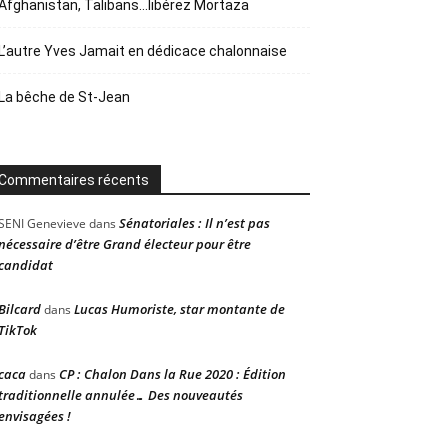
Afghanistan, Talibans…libérez Mortaza
L’autre Yves Jamait en dédicace chalonnaise
La bêche de St-Jean
Commentaires récents
Sénatoriales : Il n’est pas
SENI Genevieve
dans
nécessaire d’être Grand électeur pour être
candidat
Bilcard
Lucas Humoriste, star montante de
dans
TikTok
caca
CP : Chalon Dans la Rue 2020 : Édition
dans
traditionnelle annulée… Des nouveautés
envisagées !