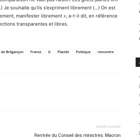
 Je souhaite qu’ils s’expriment librement (…) On est
ment, manifester librement », a-t-il dit, en référence
ctions transparentes et libres.
t de Brégançon
France
G
Placide
Politique
rencontre
Article suivant
Rentrée du Conseil des ministres: Macron