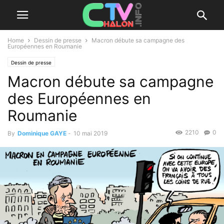
Home
Dessin de presse
Macron débute sa campagne des
Européennes en Roumanie
Dessin de presse
Macron débute sa campagne
des Européennes en
Roumanie
2210
0
By
Dominique GAYE
-
10 mai 2019