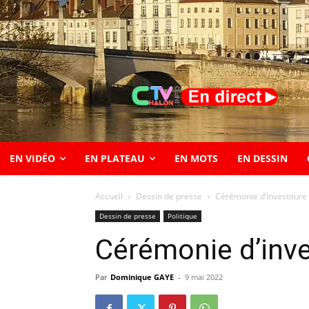
EN VIDÉO
EN PLATEAU
EN MOTS
EN DESSIN
Accueil
Dessin de presse
Cérémonie d’investiture
Dessin de presse
Politique
Cérémonie d’inve
Par
Dominique GAYE
-
9 mai 2022