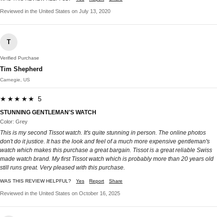
Reviewed in the United States on July 13, 2020
T
Verified Purchase
Tim Shepherd
Carnegie, US
★★★★★ 5
STUNNING GENTLEMAN'S WATCH
Color: Grey
This is my second Tissot watch. It's quite stunning in person. The online photos
don't do it justice. It has the look and feel of a much more expensive gentleman's
watch which makes this purchase a great bargain. Tissot is a great reliable Swiss
made watch brand. My first Tissot watch which is probably more than 20 years old
still runs great. Very pleased with this purchase.
WAS THIS REVIEW HELPFUL?
Yes
Report
Share
Reviewed in the United States on October 16, 2025