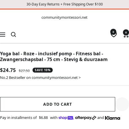
30-Day Easy Returns + Free Shipping Over $100
CONTENT
communitymontessori.net
communitymontessori.net
0
0
Navigation
Yoga bal - Roze - inclusief pomp - Fitness bal -
Zwangerschapsbal - 75 cm - Stevig & duurzaam
Sale
$24.75
Regular
$27.50
SAVE 10%
price
price
No.2 Bestseller on communitymontessori.net >
ADD TO CART
Pay in installments of
$6.88
with
,
and