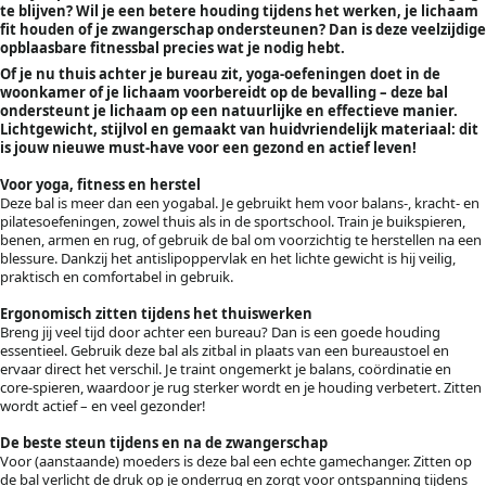
te blijven? Wil je een betere houding tijdens het werken, je lichaam
fit houden of je zwangerschap ondersteunen? Dan is deze veelzijdige
opblaasbare fitnessbal precies wat je nodig hebt.
Of je nu thuis achter je bureau zit, yoga-oefeningen doet in de
woonkamer of je lichaam voorbereidt op de bevalling – deze bal
ondersteunt je lichaam op een natuurlijke en effectieve manier.
Lichtgewicht, stijlvol en gemaakt van huidvriendelijk materiaal: dit
is jouw nieuwe must-have voor een gezond en actief leven!
Voor yoga, fitness en herstel
Deze bal is meer dan een yogabal. Je gebruikt hem voor balans-, kracht- en
pilatesoefeningen, zowel thuis als in de sportschool. Train je buikspieren,
benen, armen en rug, of gebruik de bal om voorzichtig te herstellen na een
blessure. Dankzij het antislipoppervlak en het lichte gewicht is hij veilig,
praktisch en comfortabel in gebruik.
Ergonomisch zitten tijdens het thuiswerken
Breng jij veel tijd door achter een bureau? Dan is een goede houding
essentieel. Gebruik deze bal als zitbal in plaats van een bureaustoel en
ervaar direct het verschil. Je traint ongemerkt je balans, coördinatie en
core-spieren, waardoor je rug sterker wordt en je houding verbetert. Zitten
wordt actief – en veel gezonder!
De beste steun tijdens en na de zwangerschap
Voor (aanstaande) moeders is deze bal een echte gamechanger. Zitten op
de bal verlicht de druk op je onderrug en zorgt voor ontspanning tijdens