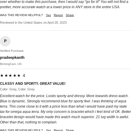
over whether to make this purchase, then I would say "go for it!" You will not find a
prettier, more accurate watch at a lower price in ANY store in the entire USA.
WAS THIS REVIEW HELPFUL?
Yes
Report
Share
Reviewed in the United States on April 28, 2023
P
Verified Purchase
pradeepkanth
Birmingham, US
★★★★★ 4
CLASSY AND SPORTY. GREAT VALUE!
Color: Grey, Color: Grey
Excellent watch for the price. Looks sporty and dressy. More towards dress watch.
Blue is dynamic. Strongly recommend blue for sporty feel. I was thinking of aqua
terra. This come close to it with a price less than what i would have paid my state
tax for omega aqua terra. My only concern is bracelet which i feel kind of OK. Better
bracelet design would have made this watch much superior. 21 lug width is awful.
Other than that, nothing to complain.
WAS THIS REVIEW HELPFUL?
Yes
Report
Share