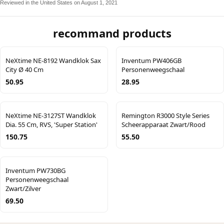
Reviewed in the United States on August 1, 2021
recommand products
NeXtime NE-8192 Wandklok Sax
Inventum PW406GB
City Ø 40 Cm
Personenweegschaal
50.95
28.95
NeXtime NE-3127ST Wandklok
Remington R3000 Style Series
Dia. 55 Cm, RVS, 'Super Station'
Scheerapparaat Zwart/Rood
150.75
55.50
Inventum PW730BG
Personenweegschaal
Zwart/Zilver
69.50