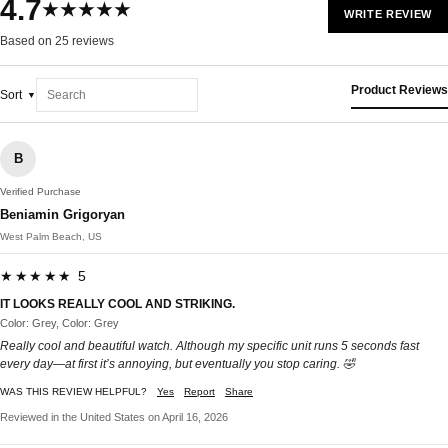
4.7
★★★★★
WRITE REVIEW
Based on 25 reviews
Product Reviews
Sort
B
Verified Purchase
Beniamin Grigoryan
West Palm Beach, US
★★★★★ 5
IT LOOKS REALLY COOL AND STRIKING.
Color: Grey, Color: Grey
Really cool and beautiful watch. Although my specific unit runs 5 seconds fast
every day—at first it’s annoying, but eventually you stop caring. 🤣
WAS THIS REVIEW HELPFUL?
Yes
Report
Share
Reviewed in the United States on April 16, 2026