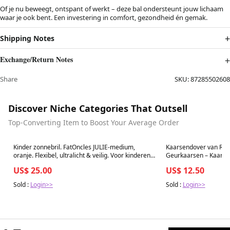
Of je nu beweegt, ontspant of werkt – deze bal ondersteunt jouw lichaam
waar je ook bent. Een investering in comfort, gezondheid én gemak.
Shipping Notes
Exchange/Return Notes
Share
SKU:
87285502608
Discover Niche Categories That Outsell
Top-Converting Item to Boost Your Average Order
Best in 7 days
Best in 7 days
Kinder zonnebril. FatOncles JULIE-medium,
Kaarsendover van RVS 
oranje. Flexibel, ultralicht & veilig. Voor kinderen
Geurkaarsen – Kaarse
van 6 t-m 12 jaar.
Kaarsen Accessoire – R
US$ 25.00
US$ 12.50
Sold :
Login>>
Sold :
Login>>