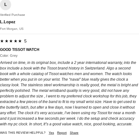
L
Verified Purchase
L.Lopez
Fort Morgan, US
★★★★★ 5
GOOD TISSOT WATCH
Color: Grey
Arrived on time, in its original box, include a 2 year international warranty, into the
box include a book with the Tissot brand history in Switzerland. Algo a second
book with a whole catalog of Tissot watches men and women. The watch looks
better when you put in on your wrist. The “naval” blue really gives the clock a
classy look. The stainless steel workmanship is really good, the metal is bright and
perfectly polished. The metal wristband quality is very good, did not have any
problem to adjust the size , I went to my preferred clock workshop for this job, they
extracted a few pieces of the band to fit to my small wrist size. Have to get used to
the butterfly latch, but after a few days, now I learned to open and close it without
any effort. The clock it’s very accurate, I’ve been using my Tissot for near a month
and it just increased a few seconds per week. I do the setup and check accuracy
with my pc clock. In short, It”s a good value watch, nice, good looking, accurate.
WAS THIS REVIEW HELPFUL?
Yes
Report
Share