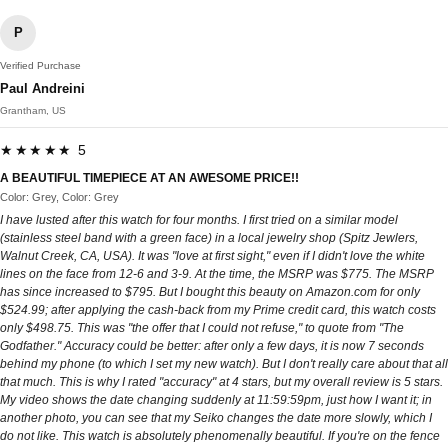
P
Verified Purchase
Paul Andreini
Grantham, US
★★★★★ 5
A BEAUTIFUL TIMEPIECE AT AN AWESOME PRICE!!
Color: Grey, Color: Grey
I have lusted after this watch for four months. I first tried on a similar model
(stainless steel band with a green face) in a local jewelry shop (Spitz Jewlers,
Walnut Creek, CA, USA). It was "love at first sight," even if I didn't love the white
lines on the face from 12-6 and 3-9. At the time, the MSRP was $775. The MSRP
has since increased to $795. But I bought this beauty on Amazon.com for only
$524.99; after applying the cash-back from my Prime credit card, this watch costs
only $498.75. This was "the offer that I could not refuse," to quote from "The
Godfather." Accuracy could be better: after only a few days, it is now 7 seconds
behind my phone (to which I set my new watch). But I don't really care about that all
that much. This is why I rated "accuracy" at 4 stars, but my overall review is 5 stars.
My video shows the date changing suddenly at 11:59:59pm, just how I want it; in
another photo, you can see that my Seiko changes the date more slowly, which I
do not like. This watch is absolutely phenomenally beautiful. If you're on the fence