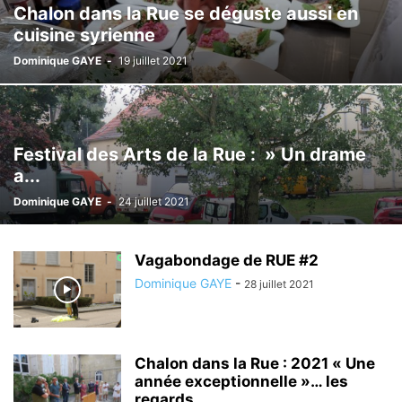
Chalon dans la Rue se déguste aussi en
FOOTBALL
GASTRONOMIE
GENDARMERIE
GUERRE
HANDICAP
cuisine syrienne
HISTOIRE
HOMMAGE
IMMIGRATION
INFORMATIQUE
INFOS TYPO
Dominique GAYE
-
19 juillet 2021
INTERNATIONAL
JEU
JEUNESSE
JUSTICE
L'ACTU PAR LA PHOTO
L'INFO PAR LES MOTS
LA PAROLE EST À VOUS
LDH
LE JT
LÉGISLATIVES
LES EVÉNEMENTS
LES INTERVIEWS D'ANTHONY
LIBERTÉ
LOI
LOISIRS
MANIFESTATION
MÉDICAL
Festival des Arts de la Rue : » Un drame
MUNICIPALES
NATURE
NOËL
NON CLASSÉ
OCCUPONS
a...
ORIENT
PARLONS CHALON
PAROLES DE CÉLÉBRITÉS
PATRIMOINE
Dominique GAYE
-
24 juillet 2021
PCF
PÊCHE
PHILOSOPHIE
POLICE
POLITICS
POLITIQUE
PORTRAIT
PRATIQUE/SORTIE
PRÉSIDENTIELLES
PRESSE
RACISME
RÉGIONALES
RELIGION
REPAS
REPORTAGE VIDÉO
Vagabondage de RUE #2
Dominique GAYE
-
28 juillet 2021
Chalon dans la Rue : 2021 « Une
année exceptionnelle »… les
regards...