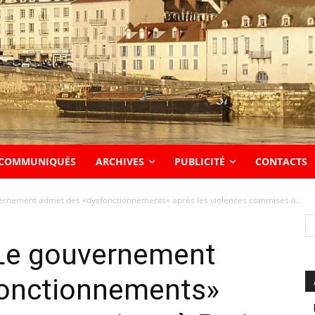
COMMUNIQUÉS
ARCHIVES
PUBLICITÉ
CONTACTS
vernement admet des «dysfonctionnements» après les violences commises à...
 Le gouvernement
fonctionnements»