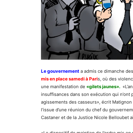
Le gouvernement
a admis ce dimanche des
mis en place samedi à Pari
s, où des viole
une manifestation de
«gilets jaunes».
«L’an
insuffisances dans son exécution qui n’ont 
agissements des casseurs», écrit Matigno
l’issue d’une réunion du chef du gouverneme
Castaner et de la Justice Nicole Belloubet a
«Le dispositif de maintien de l’ordre mis en 