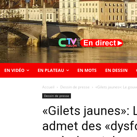
EN VIDÉO
EN PLATEAU
EN MOTS
EN DESSIN
Accueil
Dessin de presse
«Gilets jaunes»: Le gou
Dessin de presse
«Gilets jaunes»:
admet des «dys