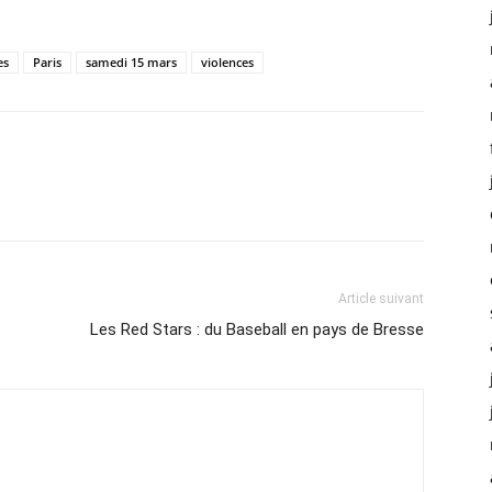
es
Paris
samedi 15 mars
violences
Article suivant
Les Red Stars : du Baseball en pays de Bresse