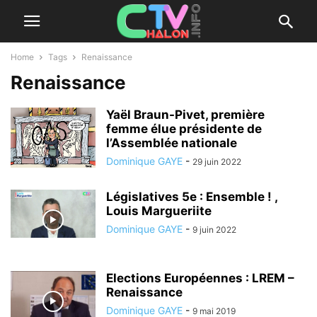
Home
Tags
Renaissance
Renaissance
Yaël Braun-Pivet, première
femme élue présidente de
l’Assemblée nationale
Dominique GAYE
-
29 juin 2022
Législatives 5e : Ensemble ! ,
Louis Margueriite
Dominique GAYE
-
9 juin 2022
Elections Européennes : LREM –
Renaissance
Dominique GAYE
-
9 mai 2019