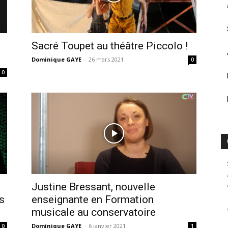
Sacré Toupet au théâtre Piccolo !
Dominique GAYE
-
26 mars 2021
0
0
Justine Bressant, nouvelle
s
enseignante en Formation
musicale au conservatoire
Dominique GAYE
-
6 janvier 2021
0
1