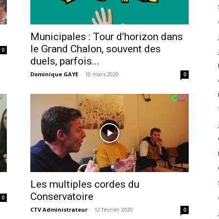
Municipales : Tour d’horizon dans
le Grand Chalon, souvent des
0
duels, parfois...
Dominique GAYE
-
10 mars 2020
0
Les multiples cordes du
Conservatoire
0
CTV Administrateur
-
12 février 2020
0