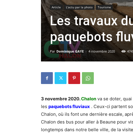
Article
L'actu par la photo
Tourisme
Les travaux du
paquebots flu
Par
Dominique GAYE
-
4 novembre 2020
474
3 novembre 2020.
Chalon
va se doter, quai
les
paquebots fluviaux
. Ceux-ci partent so
Chalon, où ils font une dernière escale, ap
Chalon des bus pour aller à Beaune pour visi
longtemps dans notre belle ville, de la visi