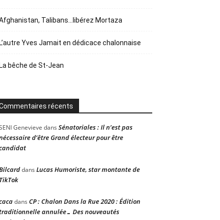
Afghanistan, Talibans…libérez Mortaza
L’autre Yves Jamait en dédicace chalonnaise
La bêche de St-Jean
Commentaires récents
Sénatoriales : Il n’est pas
SENI Genevieve
dans
nécessaire d’être Grand électeur pour être
candidat
Bilcard
Lucas Humoriste, star montante de
dans
TikTok
caca
CP : Chalon Dans la Rue 2020 : Édition
dans
traditionnelle annulée… Des nouveautés