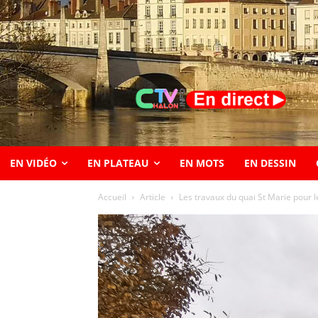
EN VIDÉO
EN PLATEAU
EN MOTS
EN DESSIN
Accueil
Article
Les travaux du quai St Marie pour 