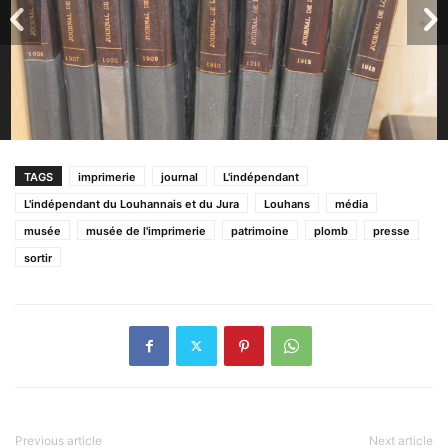
TAGS
imprimerie
journal
L'indépendant
L'indépendant du Louhannais et du Jura
Louhans
média
musée
musée de l'imprimerie
patrimoine
plomb
presse
sortir
Previous article
Next article