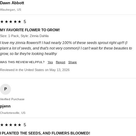
Dawn Abbott
Waukegan, US
★★★★★ 5
MY FAVORITE FLOWER TO GROW!
Size: 1-Pack, Style: Zinnia Dahlia
I love my zinnia flowers!!! I had nearly 100% of these seeds sprout right up!!! (I
plant a lot of seeds, and that's not very common)! I can't wait for these beauties to
grow, so far they're looking healthy
WAS THIS REVIEW HELPFUL?
Yes
Report
Share
Reviewed in the United States on May 13, 2026
P
Verified Purchase
pjenn
Charlottesville, US
★★★★★ 5
I PLANTED THE SEEDS, AND FLOWERS BLOOMED!