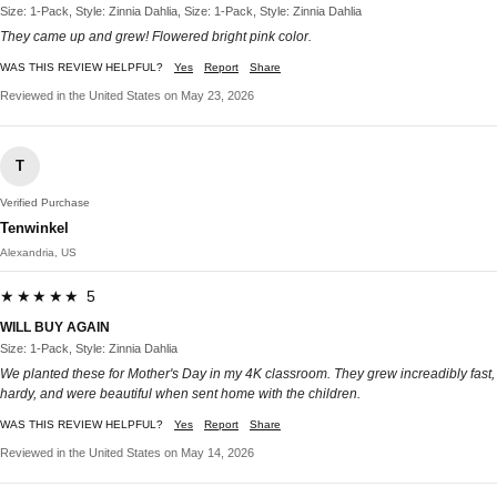
Size: 1-Pack, Style: Zinnia Dahlia, Size: 1-Pack, Style: Zinnia Dahlia
They came up and grew! Flowered bright pink color.
WAS THIS REVIEW HELPFUL?
Yes
Report
Share
Reviewed in the United States on May 23, 2026
T
Verified Purchase
Tenwinkel
Alexandria, US
★★★★★ 5
WILL BUY AGAIN
Size: 1-Pack, Style: Zinnia Dahlia
We planted these for Mother's Day in my 4K classroom. They grew increadibly fast,
hardy, and were beautiful when sent home with the children.
WAS THIS REVIEW HELPFUL?
Yes
Report
Share
Reviewed in the United States on May 14, 2026