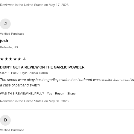
Reviewed in the United States on May 17, 2026
J
Verified Purchase
josh
Belleville, US
★★★★★ 4
DIDN’T GET A REVIEW ON THE GARLIC POWDER
Size: 1-Pack, Style: Zinnia Dahlia
The seeds were okay but the garlic powder that I ordered was smaller than usual is
a case of bait and switch
WAS THIS REVIEW HELPFUL?
Yes
Report
Share
Reviewed in the United States on May 31, 2026
D
Verified Purchase