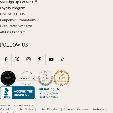
SMS Sign Up Get $15 Off
Loyalty Program
GIVE $15 GET$15
Coupons & Promotions
Ever-Pretty Gift Cards
Affiliate Program
FOLLOW US
communitymontessori.net
(opens
(opens
(opens
(opens
(opens
Visit More:
United States
|
United Kingdom
|
France
|
German
|
Australia
|
(opens
in
in
in
in
in