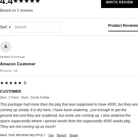
4.4
★★★★★
WRITE REVIEW
Based on 5 reviews
Product Reviews
Sort
A
Verified Purchase
Amazon Customer
Phoenix, US
★★★★★ 5
CUSTOMER
Size: 1-Pack, Style: Zinnia Dahlia
This package had more than the pkg that was supposed to have 4000, but they are
coming up slowly. It is dry here, I have been watering , just enough to get the
ground wet and they are scattered, but some are coming up. I also watered the
space supposedly where i spread seeds from the supposedly 4000 seeds pkg.
They are not coming up as much!
WAS THIS REVIEW HELPFUL?
Yes
Report
Share