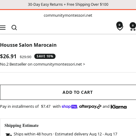
30-Day Easy Returns + Free Shipping Over $100
TO
communitymontessori.net
communitymontessori.net
CONTENT
0
0
Navigation
Housse Salon Marocain
Sale
$26.91
Regular
$29.90
SAVE 10%
price
price
No.2 Bestseller on communitymontessori.net >
ADD TO CART
Pay in installments of
$7.47
with
,
and
Shipping Estimate
Ships within 48 hours · Estimated delivery
Aug 12
-
Aug 17