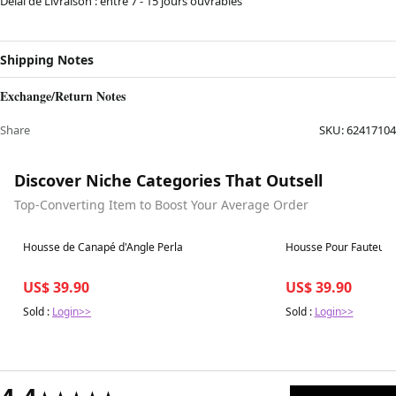
Délai de Livraison : entre 7 - 15 jours ouvrables
Shipping Notes
Exchange/Return Notes
Share
SKU:
62417104
Discover Niche Categories That Outsell
Top-Converting Item to Boost Your Average Order
Best in 7 days
Best in 7 days
Housse de Canapé d'Angle Perla
Housse Pour Fauteuil C
US$ 39.90
US$ 39.90
Sold :
Login>>
Sold :
Login>>