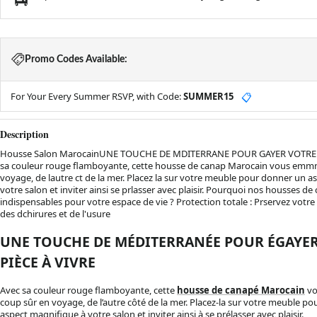
Promo Codes Available:
For Your Every Summer RSVP, with Code:
SUMMER15
📋
Description
Housse Salon MarocainUNE TOUCHE DE MDITERRANE POUR GAYER VOTRE P
sa couleur rouge flamboyante, cette housse de canap Marocain vous emmn
voyage, de lautre ct de la mer. Placez la sur votre meuble pour donner un 
votre salon et inviter ainsi se prlasser avec plaisir. Pourquoi nos housses de
indispensables pour votre espace de vie ? Protection totale : Prservez votre
des dchirures et de l'usure
UNE TOUCHE DE MÉDITERRANÉE POUR ÉGAYE
PIÈCE À VIVRE
Avec sa couleur rouge flamboyante, cette
housse de canapé Marocain
vo
coup sûr en voyage, de l’autre côté de la mer. Placez-la sur votre meuble p
aspect magnifique à votre salon et inviter ainsi à se prélasser avec plaisir.