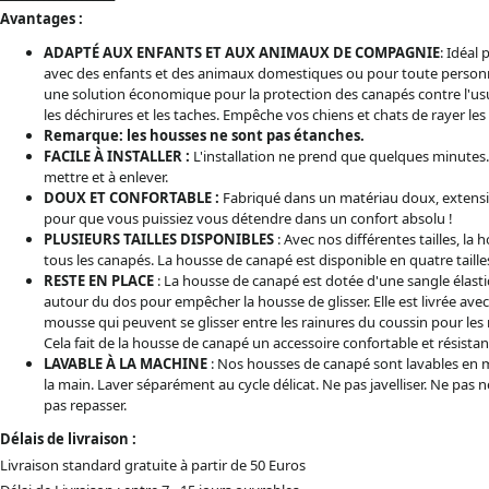
Avantages :
ADAPTÉ AUX ENFANTS ET AUX ANIMAUX DE COMPAGNIE
: Idéal
avec des enfants et des animaux domestiques ou pour toute person
une solution économique pour la protection des canapés contre l'us
les déchirures et les taches. Empêche vos chiens et chats de rayer le
Remarque: les housses ne sont pas étanches.
FACILE À INSTALLER :
L'installation ne prend que quelques minutes. 
mettre et à enlever.
DOUX ET CONFORTABLE :
Fabriqué dans un matériau doux, extensi
pour que vous puissiez vous détendre dans un confort absolu !
PLUSIEURS TAILLES DISPONIBLES
: Avec nos différentes tailles, la 
tous les canapés. La housse de canapé est disponible en quatre taille
RESTE EN PLACE
: La housse de canapé est dotée d'une sangle élasti
autour du dos pour empêcher la housse de glisser. Elle est livrée av
mousse qui peuvent se glisser entre les rainures du coussin pour les 
Cela fait de la housse de canapé un accessoire confortable et résistan
LAVABLE À LA MACHINE
: Nos housses de canapé sont lavables en 
la main. Laver séparément au cycle délicat. Ne pas javelliser. Ne pas n
pas repasser.
Délais de livraison :
Livraison standard gratuite à partir de 50 Euros