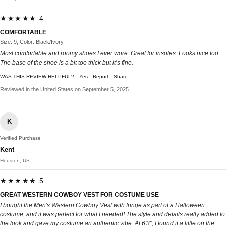
★★★★★ 4
COMFORTABLE
Size: 9, Color: Black/Ivory
Most comfortable and roomy shoes I ever wore. Great for insoles. Looks nice too.
The base of the shoe is a bit too thick but it’s fine.
WAS THIS REVIEW HELPFUL?
Yes
Report
Share
Reviewed in the United States on September 5, 2025
K
Verified Purchase
Kent
Houston, US
★★★★★ 5
GREAT WESTERN COWBOY VEST FOR COSTUME USE
I bought the Men's Western Cowboy Vest with fringe as part of a Halloween
costume, and it was perfect for what I needed! The style and details really added to
the look and gave my costume an authentic vibe. At 6'3", I found it a little on the