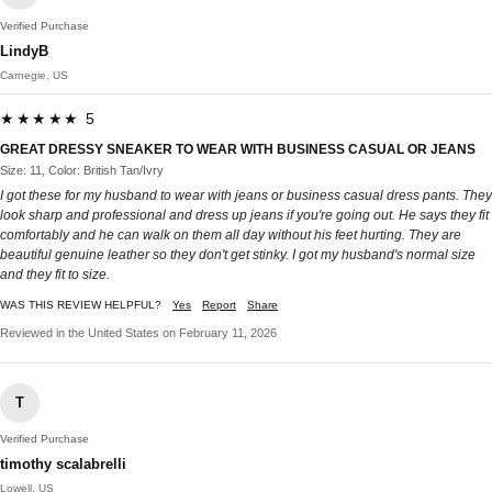
Verified Purchase
LindyB
Carnegie, US
★★★★★ 5
GREAT DRESSY SNEAKER TO WEAR WITH BUSINESS CASUAL OR JEANS
Size: 11, Color: British Tan/Ivry
I got these for my husband to wear with jeans or business casual dress pants. They
look sharp and professional and dress up jeans if you're going out. He says they fit
comfortably and he can walk on them all day without his feet hurting. They are
beautiful genuine leather so they don't get stinky. I got my husband's normal size
and they fit to size.
WAS THIS REVIEW HELPFUL?
Yes
Report
Share
Reviewed in the United States on February 11, 2026
T
Verified Purchase
timothy scalabrelli
Lowell, US