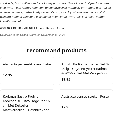
short side, but it still worked fine for my purposes. Since I bought it just for a one-
time wear, I can’t really comment on the quality or durability for regular use, but for
a costume piece, it absolutely served its purpose. If you’re looking for a stylish,
western-themed vest for a costume or occasional event, this is a solid, budget-
friendly choice!
WAS THIS REVIEW HELPFUL?
Yes
Report
Share
Reviewed in the United States on November 11, 2024
recommand products
Abstracte penseelstreken Poster
Antislip Badkamermatten Set 3-
Delig – Grijze Polyester Badmat
& WC-Mat Set Met Veilige Grip
12.95
19.95
Korkmaz Gastro Proline
Abstracte penseelstreken Poster
Kookpan 3L – RVS Hoge Pan 16
cm Met Deksel en
12.95
Maatverdeling – Geschikt Voor