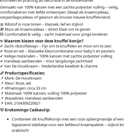
knuffelen én prachtig als decoratie in de kinderkamer.
Gemaakt van 100% katoen met een zachte polyester vulling – veilig,
comfortabel en met liefde ontworpen. Ideaal als kraamcadeau,
verjaardagscadeau of gewoon als knusse nieuwe knuffelvriend.
🎀 Ribstof in roze tinten – klassiek, lief en stijlvol
🎁 Mooi als kraamcadeau – direct klaar om te geven
🧸 Comfortabel & veilig – zacht materiaal voor jonge kinderen
✨ Waarom kiezen voor deze knuffel konijn?
✔ Zacht ribstofdesign – Fijn om te knuffelen en mooi om te zien
✔ Roze en wit – Klassieke kleurcombinatie voor baby’s en peuters
✔ Veilige materialen – 100% katoen met zachte polyester vulling
✔ Handwas aanbevolen – Voor langdurige zachtheid
✔ Van De Houtkraam – Nederlandse kwaliteit & charme
📏 Productspecificaties:
📌 Merk: De Houtkraam
📌 Kleur: Roze, wit
📌 Afmetingen: circa 33 cm
📌 Materiaal: 100% katoen, vulling 100% polyester
📌 Wasadvies: Handwas aanbevolen
📌 EAN: 2104309220621
💡 Krokomingo Cadeautip:
Combineer dit knuffelkonijn met een roze opbergmandje of een
bijpassend slabbetje voor een liefdevol kraampakket – stijlvol én
praktisch!