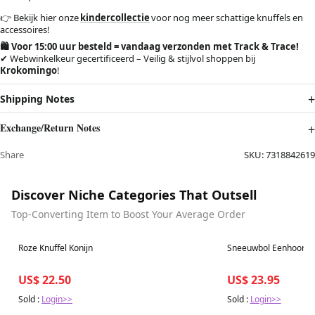
👉 Bekijk hier onze
kindercollectie
voor nog meer schattige knuffels en
accessoires!
🛍️ Voor 15:00 uur besteld = vandaag verzonden met Track & Trace!
✔ Webwinkelkeur gecertificeerd – Veilig & stijlvol shoppen bij
Krokomingo
!
Shipping Notes
Exchange/Return Notes
Share
SKU:
7318842619
Discover Niche Categories That Outsell
Top-Converting Item to Boost Your Average Order
Best in 7 days
Best in 7 days
Roze Knuffel Konijn
Sneeuwbol Eenhoorn –
US$ 22.50
US$ 23.95
Sold :
Login>>
Sold :
Login>>