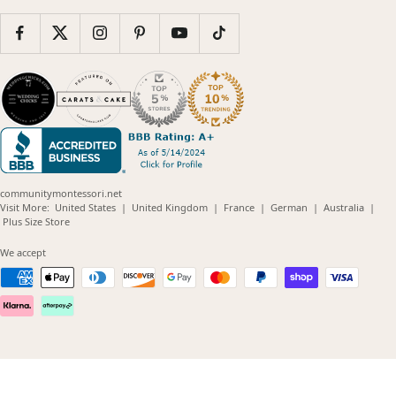
communitymontessori.net
(opens
(opens
(opens
(opens
(opens
Visit More:
United States
|
United Kingdom
|
France
|
German
|
Australia
|
(opens
in
in
in
in
in
Plus Size Store
in
new
new
new
new
new
new
window)
window)
window)
window)
windo
We accept
window)