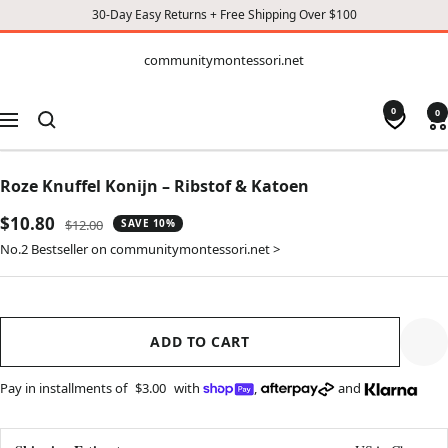
30-Day Easy Returns + Free Shipping Over $100
CONTENT
communitymontessori.net
communitymontessori.net
0
0
Navigation
Roze Knuffel Konijn – Ribstof & Katoen
Sale
$10.80
Regular
$12.00
SAVE 10%
price
price
No.2 Bestseller on communitymontessori.net >
ADD TO CART
Pay in installments of
$3.00
with
,
and