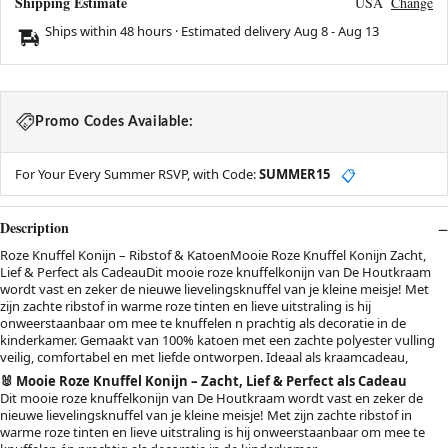
Shipping Estimate
USA
Change
Ships within 48 hours · Estimated delivery
Aug 8
-
Aug 13
Promo Codes Available:
For Your Every Summer RSVP, with Code:
SUMMER15
📋
Description
Roze Knuffel Konijn – Ribstof & KatoenMooie Roze Knuffel Konijn Zacht,
Lief & Perfect als CadeauDit mooie roze knuffelkonijn van De Houtkraam
wordt vast en zeker de nieuwe lievelingsknuffel van je kleine meisje! Met
zijn zachte ribstof in warme roze tinten en lieve uitstraling is hij
onweerstaanbaar om mee te knuffelen n prachtig als decoratie in de
kinderkamer. Gemaakt van 100% katoen met een zachte polyester vulling
veilig, comfortabel en met liefde ontworpen. Ideaal als kraamcadeau,
🐰 Mooie Roze Knuffel Konijn – Zacht, Lief & Perfect als Cadeau
Dit mooie roze knuffelkonijn van De Houtkraam wordt vast en zeker de
nieuwe lievelingsknuffel van je kleine meisje! Met zijn zachte ribstof in
warme roze tinten en lieve uitstraling is hij onweerstaanbaar om mee te