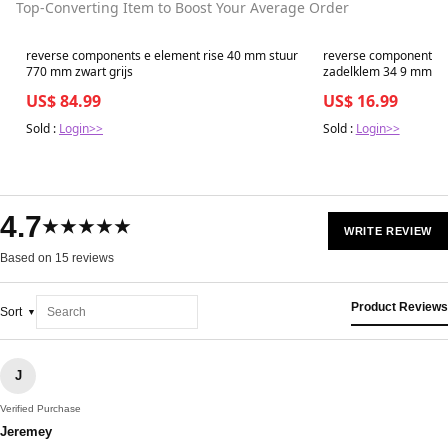
Top-Converting Item to Boost Your Average Order
Best in 7 days
Best in 7 days
reverse components e element rise 40 mm stuur
reverse components lo
770 mm zwart grijs
zadelklem 34 9 mm or
US$ 84.99
US$ 16.99
Sold :
Login>>
Sold :
Login>>
4.7
★★★★★
WRITE REVIEW
Based on 15 reviews
Product Reviews
Sort
J
Verified Purchase
Jeremey