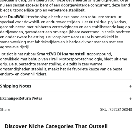
nu een sensatiezoeker bent of een doorgewinterde concurrent, deze band
biedt uitzonderlijke grip en verbeterde stabiliteit.
Met
DualWALL+
technologie heeft deze band een robuuste structuur
speciaal voor downhill- en endurowedstrijden. Het 60 tpi dual ply karkas,
gecombineerd met rubberen verstevigingen en een stabiliserende laag op
de zijwanden, garandeert een onvergelijkbare weerstand in snelle bochten
en onder zware belasting. De Scorpion™ Race DH M is ontwikkeld in
samenwerking met fabrieksrijders en is bedoeld voor mensen met een
agressieve rijstijl.
Tot slot is het rubber
SmartEVO DH-samenstelling
compound,
ontwikkeld met behulp van Pirelli Motorsport-technologie, biedt ultieme
grip. De superzachte samenstelling, die zelfs in zeer warme
omstandigheden stabiel is, maakt het de favoriete keuze van de beste
enduro- en downhillrijders.
Shipping Notes
Exchange/Return Notes
Share
SKU:
75728103043
Discover Niche Categories That Outsell