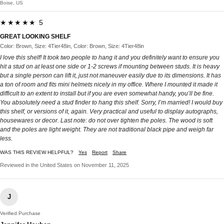
Boise, US
★★★★★ 5
GREAT LOOKING SHELF
Color: Brown, Size: 4Tier48in, Color: Brown, Size: 4Tier48in
I love this shelf! It took two people to hang it and you definitely want to ensure you
hit a stud on at least one side or 1-2 screws if mounting between studs. It is heavy
but a single person can lift it, just not maneuver easily due to its dimensions. It has
a ton of room and fits mini helmets nicely in my office. Where I mounted it made it
difficult to an extent to install but if you are even somewhat handy, you’ll be fine.
You absolutely need a stud finder to hang this shelf. Sorry, I’m married! I would buy
this shelf, or versions of it, again. Very practical and useful to display autographs,
housewares or decor. Last note: do not over tighten the poles. The wood is soft
and the poles are light weight. They are not traditional black pipe and weigh far
less.
WAS THIS REVIEW HELPFUL?
Yes
Report
Share
Reviewed in the United States on November 11, 2025
J
Verified Purchase