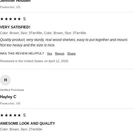
Jennifer Houben
Pawtucket, US
★★★★★ 5
VERY SATISFIED!
Color: Brown, Size: 3Tier48in, Color: Brown, Size: 3Tier48in
Quality product, very sturdy, real wood shelves, easy to put together and mount.
Not too heavy and the size is nice.
WAS THIS REVIEW HELPFUL?
Yes
Report
Share
Reviewed in the United States on April 12, 2026
H
Verified Purchase
Hayley C
Pawtucket, US
★★★★★ 5
AWESOME LOOK AND QUALITY
Color: Brown, Size: 2Tier60in