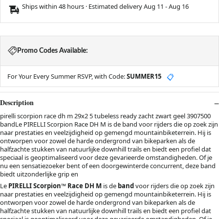
Ships within 48 hours · Estimated delivery
Aug 11
-
Aug 16
Promo Codes Available:
For Your Every Summer RSVP, with Code:
SUMMER15
📋
Description
pirelli scorpion race dh m 29x2 5 tubeless ready zacht zwart geel 3907500
bandLe PIRELLI Scorpion Race DH M is de band voor rijders die op zoek zijn
naar prestaties en veelzijdigheid op gemengd mountainbiketerrein. Hij is
ontworpen voor zowel de harde ondergrond van bikeparken als de
halfzachte stukken van natuurlijke downhill trails en biedt een profiel dat
speciaal is geoptimaliseerd voor deze gevarieerde omstandigheden. Of je
nu een sensatiezoeker bent of een doorgewinterde concurrent, deze band
biedt uitzonderlijke grip en
Le
PIRELLI Scorpion™ Race DH M
is de
band
voor rijders die op zoek zijn
naar prestaties en veelzijdigheid op gemengd mountainbiketerrein. Hij is
ontworpen voor zowel de harde ondergrond van bikeparken als de
halfzachte stukken van natuurlijke downhill trails en biedt een profiel dat
speciaal is geoptimaliseerd voor deze gevarieerde omstandigheden. Of je