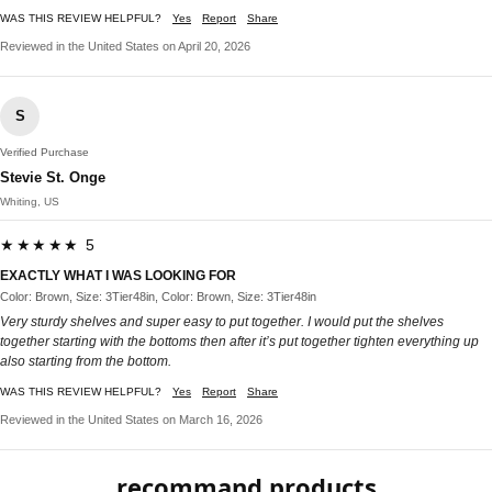
WAS THIS REVIEW HELPFUL?
Yes
Report
Share
Reviewed in the United States on April 20, 2026
S
Verified Purchase
Stevie St. Onge
Whiting, US
★★★★★ 5
EXACTLY WHAT I WAS LOOKING FOR
Color: Brown, Size: 3Tier48in, Color: Brown, Size: 3Tier48in
Very sturdy shelves and super easy to put together. I would put the shelves
together starting with the bottoms then after it’s put together tighten everything up
also starting from the bottom.
WAS THIS REVIEW HELPFUL?
Yes
Report
Share
Reviewed in the United States on March 16, 2026
recommand products