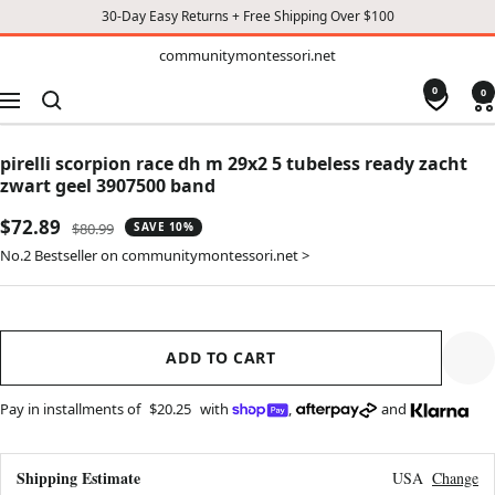
30-Day Easy Returns + Free Shipping Over $100
TO
communitymontessori.net
communitymontessori.net
CONTENT
0
0
Navigation
pirelli scorpion race dh m 29x2 5 tubeless ready zacht
zwart geel 3907500 band
Sale
$72.89
Regular
$80.99
SAVE 10%
price
price
No.2 Bestseller on communitymontessori.net >
ADD TO CART
Pay in installments of
$20.25
with
,
and
Shipping Estimate
USA
Change