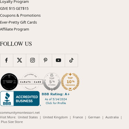
Loyalty Program
GIVE $15 GET$15
Coupons & Promotions
Ever-Pretty Gift Cards
Affiliate Program
FOLLOW US
communitymontessori.net
(opens
(opens
(opens
(opens
(opens
Visit More:
United States
|
United Kingdom
|
France
|
German
|
Australia
|
(opens
in
in
in
in
in
Plus Size Store
in
new
new
new
new
new