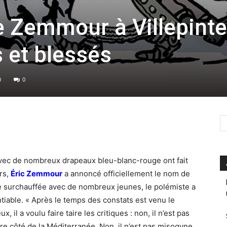
 Zemmour à Villepinte
 et blessés
0
0
ec de nombreux drapeaux bleu-blanc-rouge ont fait
rs,
Éric Zemmour
a annoncé officiellement le nom de
le surchauffée avec de nombreux jeunes, le polémiste a
tiable. « Après le temps des constats est venu le
x, il a voulu faire taire les critiques : non, il n’est pas
autre côté de la Méditerranée. Non, il n’est pas misogyne,