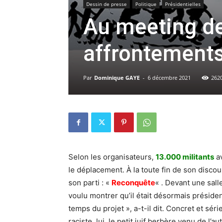
Dessin de presse
Politique
Présidentielles
Au meeting de
affrontements
Par
Dominique GAYE
-
6 décembre 2021
262
Selon les organisateurs,
13.000 militants
av
le déplacement. À la toute fin de son discou
son parti : «
Reconquête
« . Devant une sal
voulu montrer qu’il était désormais présiden
temps du projet », a-t-il dit. Concret et sérieu
raciste, lui, le petit juif berbère venu de l’