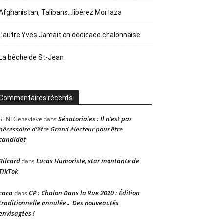
Afghanistan, Talibans…libérez Mortaza
L’autre Yves Jamait en dédicace chalonnaise
La bêche de St-Jean
Commentaires récents
Sénatoriales : Il n’est pas
SENI Genevieve
dans
nécessaire d’être Grand électeur pour être
candidat
Bilcard
Lucas Humoriste, star montante de
dans
TikTok
caca
CP : Chalon Dans la Rue 2020 : Édition
dans
traditionnelle annulée… Des nouveautés
envisagées !