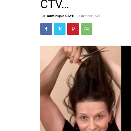
CTV…
Par
Dominique GAYE
-
5 octobre 2022