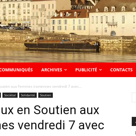
COMMUNIQUÉS
ARCHIVES
PUBLICITÉ
CONTACTS
outien aux Femmes iraniennes vendredi 7 avec...
Sociétal
Solidarité
Soutien
ux en Soutien aux
es vendredi 7 avec