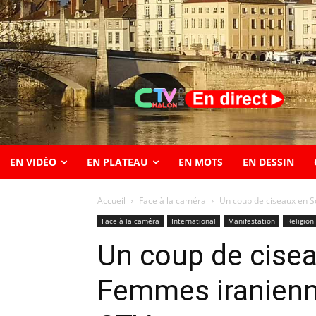
EN VIDÉO
EN PLATEAU
EN MOTS
EN DESSIN
Accueil
Face à la caméra
Un coup de ciseaux en S
Face à la caméra
International
Manifestation
Religion
Un coup de cisea
Femmes iranienn