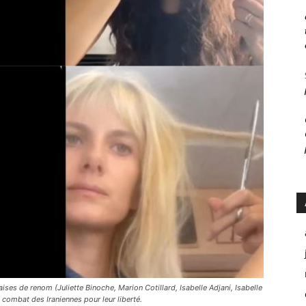
ses de renom (Juliette Binoche, Marion Cotillard, Isabelle Adjani, Isabelle
 combat des Iraniennes pour leur liberté.