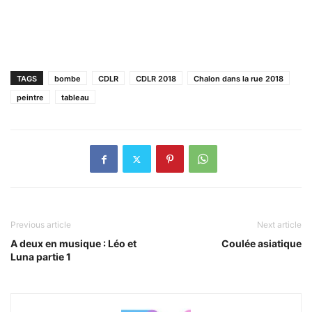
TAGS
bombe
CDLR
CDLR 2018
Chalon dans la rue 2018
peintre
tableau
Previous article
Next article
A deux en musique : Léo et
Coulée asiatique
Luna partie 1