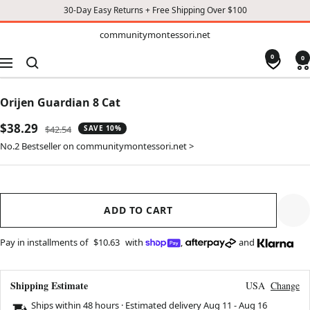
30-Day Easy Returns + Free Shipping Over $100
TO
communitymontessori.net
communitymontessori.net
CONTENT
0
0
Navigation
Orijen Guardian 8 Cat
Sale
$38.29
Regular
$42.54
SAVE 10%
price
price
No.2 Bestseller on communitymontessori.net >
ADD TO CART
Pay in installments of
$10.63
with
,
and
Shipping Estimate
USA
Change
Ships within 48 hours · Estimated delivery
Aug 11
-
Aug 16