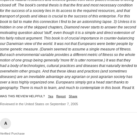
closed off. The book's central thesis is that the first and most necessary condition
for the success of a society lies in its access to the required resources, and that
transport of goods and ideas is crucial to the success of this enterprise. For this
book to fail to make this connection I find to be an astonishing lapse. 3) Unless it is
hidden in one of the skipped chapters, Diamond never starts to answer the second
motivating question about 'stuff', even though it is a simple and direct extension of
his fairly robust argument. This book is of crucial importance in counter-balancing
our Darwinian view of the world. It was not that Europeans were better people by
some genetic measure. (Darwin seemed to assume a single measure of fitness.
But each environmental variable provides a different metric of fitness so the whole
notion of one group being generally 'more fit' is utter nonsense.) It was that they
had a body of technologies, cultural practices and diseases that naturally tended to
overwhelm other groups. And that these ideas and practices (and sometimes
diseases) are an inevitable advantage any agrarian or post agrarian society has
over a less highly organized one. Europeans simply got a head start thanks to
geography. There is much to learn, and much to contemplate in this book. Read It.
WAS THIS REVIEW HELPFUL?
Yes
Report
Share
Reviewed in the United States on September 7, 2005
A
Verified Purchase