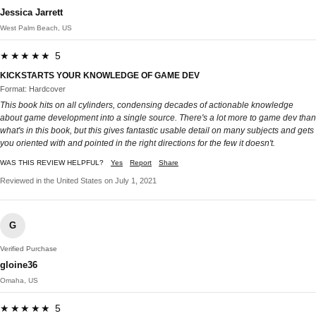
Jessica Jarrett
West Palm Beach, US
★★★★★ 5
KICKSTARTS YOUR KNOWLEDGE OF GAME DEV
Format: Hardcover
This book hits on all cylinders, condensing decades of actionable knowledge
about game development into a single source. There's a lot more to game dev than
what's in this book, but this gives fantastic usable detail on many subjects and gets
you oriented with and pointed in the right directions for the few it doesn't.
WAS THIS REVIEW HELPFUL?
Yes
Report
Share
Reviewed in the United States on July 1, 2021
G
Verified Purchase
gloine36
Omaha, US
★★★★★ 5