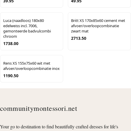
39.95
49.95
Luca (naadloos) 180x80
Britt XS 170x85x60 cement met
edelweiss incl. 7006,
afvoer/overloopcombinatie
gemonteerde badvulcombi
zwart mat
chroom
2713.50
1738.00
Rens XS 155x75x60 wit met
afvoer/overloopcombinatie inox
1190.50
communitymontessori.net
Your go to destination to find beautifully crafted dresses for life's