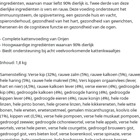
ingrediënten, waarvan maar liefst 90% dierlijk is. Twee derde van deze
dierlijke ingrediënten is vers en rauw. Deze voeding ondersteunt het
immuunsysteem, de spijsvertering, een gezonde huis en vacht,
spieronderhoud, gezondheid van het hart, gezondheid van gewrichten,
hersenen én de cognitieve functie en gezondheid van de ogen.
- Complete kattenvoeding van Orijen
- Hoogwaardige ingrediënten waarvan 90% dierlijk
- Biedt ondersteuning bij acht veelvoorkomende kattenkwaaltjes
Inhoud: 1,8 kg
Samenstelling: Verse kip (32%), rauwe zalm (5%), rauwe kalkoen (5%), rauwe
hele haring (5%), rauwe hele makreel (5%), Vers kippen orgaanvlees (lever,
hart en nier) (4,5%), rauwe kalkoen lever (4%), verse eieren (4%), gedroogde
kip (4%), gedroogde kalkoen (4%), gedroogde haring (4%), gedroogde
kippen lever (4%), gedroogde eieren (4%), rauw konijn (4%), hele rode
linzen, hele pinto bonen, hele groene linzen, hele kikkererwten, hele witte
bonen, hele erwten, erwtenzetmeel, gemalen miscanthusgras, koolvis olie
(1%), kippen vet (0,5%), verse hele pompoen, verse hele muskaat pompoen,
gedroogd zeewier, gedroogde cichoreiwortel, verse hele appels, verse hele
wortels, verse hele peren, verse hele courgette, gedroogd brouwers gist,
gedroogd gist, vers bieten loof, verse boerenkool, verse spinazie, verse
raapstelen, hele veenbessen, hele bosbessen, hele saskatoon bessen,