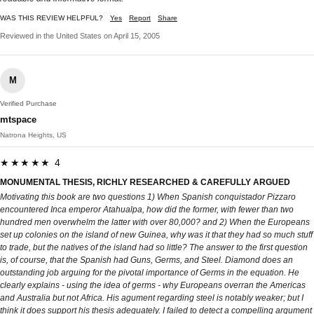
WAS THIS REVIEW HELPFUL?
Yes
Report
Share
Reviewed in the United States on April 15, 2005
M
Verified Purchase
mtspace
Natrona Heights, US
★★★★★ 4
MONUMENTAL THESIS, RICHLY RESEARCHED & CAREFULLY ARGUED
Motivating this book are two questions 1) When Spanish conquistador Pizzaro
encountered Inca emperor Atahualpa, how did the former, with fewer than two
hundred men overwhelm the latter with over 80,000? and 2) When the Europeans
set up colonies on the island of new Guinea, why was it that they had so much stuff
to trade, but the natives of the island had so little? The answer to the first question
is, of course, that the Spanish had Guns, Germs, and Steel. Diamond does an
outstanding job arguing for the pivotal importance of Germs in the equation. He
clearly explains - using the idea of germs - why Europeans overran the Americas
and Australia but not Africa. His agument regarding steel is notably weaker; but I
think it does support his thesis adequately. I failed to detect a compelling argument