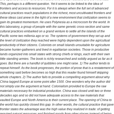
This, perhaps is a different question. Yet it seems to be linked to the idea of
frontiers and access to resources. For it is always when the full set of advanced
cultural practices reach populations in the richest, most uncultivated frontiers and
these ideas cast anew in the light of a new environment that civilization seems to
gain its greatest momentum. He uses Polynesia as a microcosm for the world. In
this laboratory, a group of people with the same genetic cross-section and same
cultural practices embarked on a grand venture to settle all the islands of the
Pacific some two millenia ago or so. The systems of government they set up and
the level of civilization they reached were highly dependent upon the agricultual
productivity of their citizens. Colonists on small islands unsuitable for agriculture
became hunter-gatherers and lived in egalitarian societies. Those in productive
lands organized into small states with strong chiefs or kings, each with their own
little standing armies. The book is richly researched and solidly argued as far as it
goes. But there are a handful of quibbles one might raise. 1) The author tends to
repeat himself. As the book progresses, the portion of prose that is a restatement of
something said before becomes so high that this reader found himself skipping
whole chapters. 2) The author fails to provide a compelling argument about why
China lagged Europe at some point after 1500. One wonders why the author did
not simply use the argument at hand. Colonialism provided to Europe the raw
materials necessary for industrial production. China was closed until two or three
decades ago and so did not have adequate access to the raw materials that
vaulted Europe and North America to their current place. The opening of China to
the world has quickly closed this gap. In other words, the cultural practice that gave
frontier states the advantage was the high value they realized in trade: of getting
required natural resources and finished goods from other places instead of being