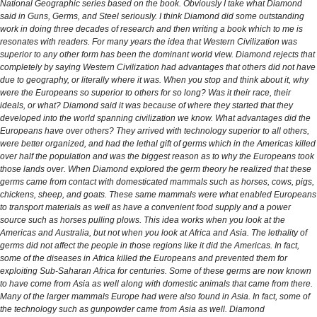
National Geographic series based on the book. Obviously I take what Diamond
said in Guns, Germs, and Steel seriously. I think Diamond did some outstanding
work in doing three decades of research and then writing a book which to me is
resonates with readers. For many years the idea that Western Civilization was
superior to any other form has been the dominant world view. Diamond rejects that
completely by saying Western Civilization had advantages that others did not have
due to geography, or literally where it was. When you stop and think about it, why
were the Europeans so superior to others for so long? Was it their race, their
ideals, or what? Diamond said it was because of where they started that they
developed into the world spanning civilization we know. What advantages did the
Europeans have over others? They arrived with technology superior to all others,
were better organized, and had the lethal gift of germs which in the Americas killed
over half the population and was the biggest reason as to why the Europeans took
those lands over. When Diamond explored the germ theory he realized that these
germs came from contact with domesticated mammals such as horses, cows, pigs,
chickens, sheep, and goats. These same mammals were what enabled Europeans
to transport materials as well as have a convenient food supply and a power
source such as horses pulling plows. This idea works when you look at the
Americas and Australia, but not when you look at Africa and Asia. The lethality of
germs did not affect the people in those regions like it did the Americas. In fact,
some of the diseases in Africa killed the Europeans and prevented them for
exploiting Sub-Saharan Africa for centuries. Some of these germs are now known
to have come from Asia as well along with domestic animals that came from there.
Many of the larger mammals Europe had were also found in Asia. In fact, some of
the technology such as gunpowder came from Asia as well. Diamond