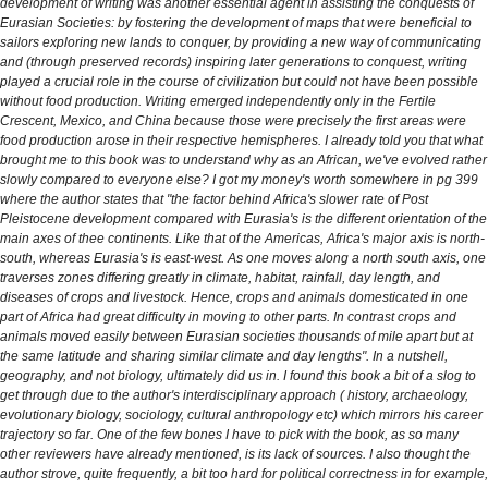
development of writing was another essential agent in assisting the conquests of
Eurasian Societies: by fostering the development of maps that were beneficial to
sailors exploring new lands to conquer, by providing a new way of communicating
and (through preserved records) inspiring later generations to conquest, writing
played a crucial role in the course of civilization but could not have been possible
without food production. Writing emerged independently only in the Fertile
Crescent, Mexico, and China because those were precisely the first areas were
food production arose in their respective hemispheres. I already told you that what
brought me to this book was to understand why as an African, we've evolved rather
slowly compared to everyone else? I got my money's worth somewhere in pg 399
where the author states that "the factor behind Africa's slower rate of Post
Pleistocene development compared with Eurasia's is the different orientation of the
main axes of thee continents. Like that of the Americas, Africa's major axis is north-
south, whereas Eurasia's is east-west. As one moves along a north south axis, one
traverses zones differing greatly in climate, habitat, rainfall, day length, and
diseases of crops and livestock. Hence, crops and animals domesticated in one
part of Africa had great difficulty in moving to other parts. In contrast crops and
animals moved easily between Eurasian societies thousands of mile apart but at
the same latitude and sharing similar climate and day lengths". In a nutshell,
geography, and not biology, ultimately did us in. I found this book a bit of a slog to
get through due to the author's interdisciplinary approach ( history, archaeology,
evolutionary biology, sociology, cultural anthropology etc) which mirrors his career
trajectory so far. One of the few bones I have to pick with the book, as so many
other reviewers have already mentioned, is its lack of sources. I also thought the
author strove, quite frequently, a bit too hard for political correctness in for example,