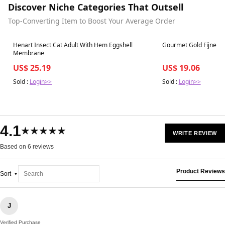
Discover Niche Categories That Outsell
Top-Converting Item to Boost Your Average Order
Best in 7 days
Best in 7 days
Henart Insect Cat Adult With Hem Eggshell
Gourmet Gold Fijne Ha
Membrane
US$ 25.19
US$ 19.06
Sold :
Login>>
Sold :
Login>>
4.1
★★★★★
WRITE REVIEW
Based on 6 reviews
Product Reviews
Sort
J
Verified Purchase