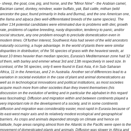
- sheep, the goat, cow, pig, and horse, and the "Minor Nine" - the Arabian camel,
Bactrian camel, donkey, reindeer, water buffalo, yak, Bali cattle, mithan (wild
ancestor the gaur, found primarily in India and Burma), and the one American one,
the llama and alpaca (two well-differentiated breeds of the same species). The
other 134 potential candidates were eliminated due to problems with diet, growth
rate, problems of captive breeding, nasty disposition, tendency to panic, and/or
social structure, any one problem enough to preclude domestication even in
modern times. Of further interest, Southwest Asia had seven of the wild ancestors
naturally occurring, a huge advantage. In the world of plants there were similar
disparities in distribution; of the 56 species of grass with the heaviest seeds, at
least 10 times heavier than median species, Eurasia's Mediterranean zone had 32
of them, with barley and emmer wheat 3rd and 13th respectively in seed size. In
contrast, of the 56 species, only 6 were found in East Asia, 4 in Sub-Saharan
Africa, 11 in the Americas, and 2 in Australia. Another set of differences lead to a
variation in societal evolution in the case of plant and animal domestications as
well as in technological innovations and political institutions, as most societies
acquire much more from other societies than they invent themselves (his
discussion on the evolution of writing and in particular the alphabet in this regard
was fascinating). Diffusion and migration within and between continents played a
very important role in the development of a society, and in some continents
diffusion and migration was considerably easier, most rapid in Eurasia because of
its east-west major axis and its relatively modest ecological and geographical
barriers. As crops and animals depended strongly on climate and hence on
latitude, huge areas ranging almost from the Atlantic to the Pacific were open to the
movement of domesticated plants and animals. Diffusion was slower in Africa and