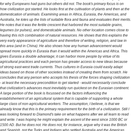
for why Europeans had guns but others did not. The book's primary focus is on
how civilization got started. He looks first at the cultivation of plants and then at the
domestication of animals. Examining areas in Africa, Eurasia, the Americas, and
Australia, he totes up the lists of suitable flora and fauna and evaluates their merits.
He notes that it was the fertile crescent that harbored the most suitable grains,
legumes (or pulses), and domesticable animals. No other location comes close to
having this rich combination of natural resources. He shows that this explains the
very early appearance of agricutlure and therefore of writing, religion, and law in
this area (and in China). He also shows how any human advancement would
spread more quickly in Eurasia than it would within the Americas and Africa. This
gives Eurasia a double advantage; it can harbor more people by virtue of its
agricultural practices and each person has greater access to new ideas because
of strong east-west trade currents. Thus cultures in Eurasia could easily adapt
ideas based on those of other societies instead of creating them from scratch. He
concludes that any person who accepts his thesis of the forces shaping civilization
- at least the necessary precondition to get started - would necessarily conclude
that civilization's advances must inevitably run quickest on the Eurasian continent.
A large portion of the book is focussed on the factors influencing the
establishement of an agricultural system that is capable of supporting a whole
large class of non-agricultural workers. The assumption, I believe, is that we
already know that this is the primary requirement for the birth of a civilization. Still I
was looking forward to Diamond's take on what happens after we all learn to read
and write. I was hoping he might explain the ascent of the west since 1000 BC or
1500 AD. But he does not. He does not, for instance, argue why it was the British
and Spanish, not the Turks and Indians who settled Australia and the Americas.