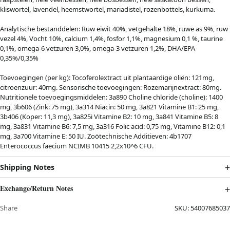
kliswortel, lavendel, heemstwortel, mariadistel, rozenbottels, kurkuma.
Analytische bestanddelen: Ruw eiwit 40%, vetgehalte 18%, ruwe as 9%, ruw
vezel 4%, Vocht 10%, calcium 1,4%, fosfor 1,1%, magnesium 0,1 %, taurine
0,1%, omega-6 vetzuren 3,0%, omega-3 vetzuren 1,2%, DHA/EPA
0,35%/0,35%
Toevoegingen (per kg): Tocoferolextract uit plantaardige oliën: 121mg,
citroenzuur: 40mg. Sensorische toevoegingen: Rozemarijnextract: 80mg.
Nutritionele toevoegingsmiddelen: 3a890 Choline chloride (choline): 1400
mg, 3b606 (Zink: 75 mg), 3a314 Niacin: 50 mg, 3a821 Vitamine B1: 25 mg,
3b406 (Koper: 11,3 mg), 3a825i Vitamine B2: 10 mg, 3a841 Vitamine B5: 8
mg, 3a831 Vitamine B6: 7,5 mg, 3a316 Folic acid: 0,75 mg, Vitamine B12: 0,1
mg, 3a700 Vitamine E: 50 IU. Zoötechnische Additieven: 4b1707
Enterococcus faecium NCIMB 10415 2,2x10^6 CFU.
Shipping Notes
Exchange/Return Notes
Share
SKU:
54007685037