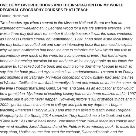
ONE OF MY FAVORITE BOOKS AND THE INSPIRATION FOR MY WORLD
REGIONAL GEOGRAPHY COURSES THAT I TEACH.
Format: Hardcover
Two decades ago when I served in the Missouri National Guard we had an
extended drill weekend at Ft. Leonard Wood for a live fire artillery exercise. This
was a three day drill and I remember it clearly because it was the same weekend
as Princess Diana’s funeral on September 6, 1997. I had been at the local library
the day before we rolled out and saw an interesting book that promised to explain
why western civilization had been the one to colonize the New World and rise to
ascendency over much of the world for a long period of time. That had always
been an interesting question for me and one which many people do not know the
answer to. I checked out the book and during some downtime I began to read. To
say that the book grabbed my attention is an understatement. I started it on Friday
and finished it on Saturday. My whole conception of how history had seen the rise
of Western Civilization was fundamentally altered and would never be the same. At
the time I thought that using Guns, Germs, and Steel as an educational tool would
be a great idea. My dream of teaching history had never been realized and in 1997
seemed like it would never happen. However, history is full of strange things and in
2009 I got the chance to return to college and pick up my degrees. I began
teaching American History in 2013 and was then asked to teach World Regional
Geography for the Spring 2014 semester. They handed me a textbook and said,
“Good luck.” As I drove back home I considered how I would teach this course and
my mind recalled Jared Diamond and his Pulitzer Prize winning book. To make the
story short, I built a course that used the textbook, Diamond’s book, and the