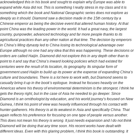
acknowledged this in his book and sought to explain why Europe was able to
expand while Asia did not. This is something I really stress in my class and it is
something which the book and National Geographic series does not explore as
deeply as it should. Diamond saw a decision made in the 15th century by a
Chinese emperor as being the decisive event that altered human history. At that
point China was the leading power in the world. It had a great navy, the largest
country, gunpowder, advanced technology and far more people thanks to its
agricultural practices than any other nation at that time. The decision by emperors
in China’s Ming dynasty led to China losing its technological advantage over
Europe although no one had any idea that this was happening. These decisions or
orders are called Haijin. Diamond did not explore this in any depth other than to
point to it and say that China’s inward looking policies which had existed for
centuries were the result of its location, its geography. Its singular form of
government used Haijin to build up its power at the expense of expanding China’s
culture and boundaries. There is a lot here to work with, but Diamond seems to
casually bring it up in the book’s epilogue. Instead he focuses heavily on the
Americas where his theory of environmental determinism is the strongest. I think he
gets the theory right, but in the case of Asia he needed to go deeper. Since
Diamond is an ornithologist by education, and his world journey’s focused on New
Guinea, I think his point of view was heavily influenced through his contact with
hunter-gatherers. His theory is at its weakest in Asia and specifically China. That
again reflects his preference for focusing on one type of people versus another.
This does not mean his theory is wrong. It just needs expansion and I do not think
Diamond will be doing that any time soon. His recent works have dealt with
different ideas. Even with this glaring problem, I think this book is outstanding. It