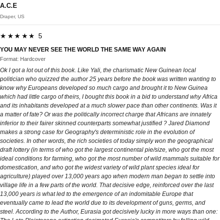
A.C.E
Draper, US
★★★★★ 5
YOU MAY NEVER SEE THE WORLD THE SAME WAY AGAIN
Format: Hardcover
Ok I got a lot out of this book. Like Yali, the charismatic New Guinean local
politician who quizzed the author 25 years before the book was written wanting to
know why Europeans developed so much cargo and brought it to New Guinea
which had little cargo of theirs, I bought this book in a bid to understand why Africa
and its inhabitants developed at a much slower pace than other continents. Was it
a matter of fate? Or was the politically incorrect charge that Africans are innately
inferior to their fairer skinned counterparts somewhat justified ? Jared Diamond
makes a strong case for Geography's deterministic role in the evolution of
societies. In other words, the rich societies of today simply won the geographical
draft lottery (in terms of who got the largest continental pie/size, who got the most
ideal conditions for farming, who got the most number of wild mammals suitable for
domestication, and who got the widest variety of wild plant species ideal for
agriculture) played over 13,000 years ago when modern man began to settle into
village life in a few parts of the world. That decisive edge, reinforced over the last
13,000 years is what led to the emergence of an indomitable Europe that
eventually came to lead the world due to its development of guns, germs, and
steel. According to the Author, Eurasia got decisively lucky in more ways than one: