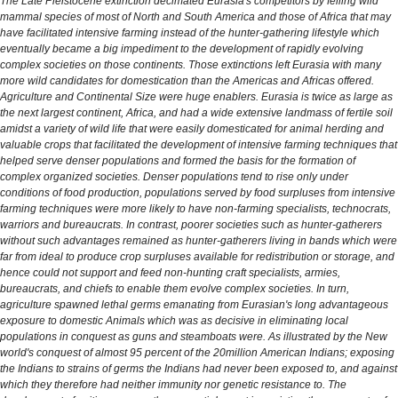
The Late Pleistocene extinction decimated Eurasia's competitors by felling wild
mammal species of most of North and South America and those of Africa that may
have facilitated intensive farming instead of the hunter-gathering lifestyle which
eventually became a big impediment to the development of rapidly evolving
complex societies on those continents. Those extinctions left Eurasia with many
more wild candidates for domestication than the Americas and Africas offered.
Agriculture and Continental Size were huge enablers. Eurasia is twice as large as
the next largest continent, Africa, and had a wide extensive landmass of fertile soil
amidst a variety of wild life that were easily domesticated for animal herding and
valuable crops that facilitated the development of intensive farming techniques that
helped serve denser populations and formed the basis for the formation of
complex organized societies. Denser populations tend to rise only under
conditions of food production, populations served by food surpluses from intensive
farming techniques were more likely to have non-farming specialists, technocrats,
warriors and bureaucrats. In contrast, poorer societies such as hunter-gatherers
without such advantages remained as hunter-gatherers living in bands which were
far from ideal to produce crop surpluses available for redistribution or storage, and
hence could not support and feed non-hunting craft specialists, armies,
bureaucrats, and chiefs to enable them evolve complex societies. In turn,
agriculture spawned lethal germs emanating from Eurasian's long advantageous
exposure to domestic Animals which was as decisive in eliminating local
populations in conquest as guns and steamboats were. As illustrated by the New
world's conquest of almost 95 percent of the 20million American Indians; exposing
the Indians to strains of germs the Indians had never been exposed to, and against
which they therefore had neither immunity nor genetic resistance to. The