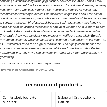
sounding a bit patronizing to the plight of poor societies like mine. I admit it may
amount to career suicide for a tenured professor to have done otherwise; but to my
mind any reader who can't handle a little intellectual honesty no matter how
inconvenient isn't ready to address the fundamental questions about the human
condition. For some reason, the kindle version I purchased didn't have images due
to copyright issues. A bit of a setback because I didn't have any maps handy to
make sense of the strange locations that pop up at various points in this read and
no thanks, I like to read with an internet connection as far from me as possible.
Then lastly, there was the glossy treatment of why different parts within Eurasia
developed differently which he addresses scantly in a later edition of the book. But
GGS ultimately proved to be a great read for me, and highly recommended for
anyone who wants a keener appreciation of the world we live in today. But be
forewarned, you may never see the world the same way again which surely is a
good thing.
WAS THIS REVIEW HELPFUL?
Yes
Report
Share
Reviewed in the United States on July 16, 2012
recommand products
Comfortabele bedrukte
Isabriella | Orthopedische
tuinbroek
Hakken