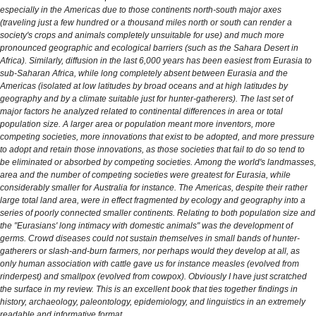
especially in the Americas due to those continents north-south major axes
(traveling just a few hundred or a thousand miles north or south can render a
society's crops and animals completely unsuitable for use) and much more
pronounced geographic and ecological barriers (such as the Sahara Desert in
Africa). Similarly, diffusion in the last 6,000 years has been easiest from Eurasia to
sub-Saharan Africa, while long completely absent between Eurasia and the
Americas (isolated at low latitudes by broad oceans and at high latitudes by
geography and by a climate suitable just for hunter-gatherers). The last set of
major factors he analyzed related to continental differences in area or total
population size. A larger area or population meant more inventors, more
competing societies, more innovations that exist to be adopted, and more pressure
to adopt and retain those innovations, as those societies that fail to do so tend to
be eliminated or absorbed by competing societies. Among the world's landmasses,
area and the number of competing societies were greatest for Eurasia, while
considerably smaller for Australia for instance. The Americas, despite their rather
large total land area, were in effect fragmented by ecology and geography into a
series of poorly connected smaller continents. Relating to both population size and
the "Eurasians' long intimacy with domestic animals" was the development of
germs. Crowd diseases could not sustain themselves in small bands of hunter-
gatherers or slash-and-burn farmers, nor perhaps would they develop at all, as
only human association with cattle gave us for instance measles (evolved from
rinderpest) and smallpox (evolved from cowpox). Obviously I have just scratched
the surface in my review. This is an excellent book that ties together findings in
history, archaeology, paleontology, epidemiology, and linguistics in an extremely
readable and informative format.