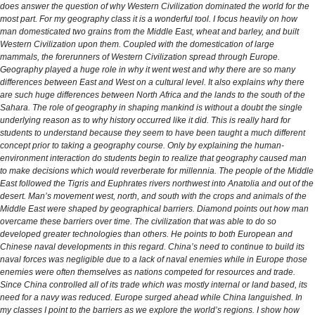
does answer the question of why Western Civilization dominated the world for the
most part. For my geography class it is a wonderful tool. I focus heavily on how
man domesticated two grains from the Middle East, wheat and barley, and built
Western Civilization upon them. Coupled with the domestication of large
mammals, the forerunners of Western Civilization spread through Europe.
Geography played a huge role in why it went west and why there are so many
differences between East and West on a cultural level. It also explains why there
are such huge differences between North Africa and the lands to the south of the
Sahara. The role of geography in shaping mankind is without a doubt the single
underlying reason as to why history occurred like it did. This is really hard for
students to understand because they seem to have been taught a much different
concept prior to taking a geography course. Only by explaining the human-
environment interaction do students begin to realize that geography caused man
to make decisions which would reverberate for millennia. The people of the Middle
East followed the Tigris and Euphrates rivers northwest into Anatolia and out of the
desert. Man’s movement west, north, and south with the crops and animals of the
Middle East were shaped by geographical barriers. Diamond points out how man
overcame these barriers over time. The civilization that was able to do so
developed greater technologies than others. He points to both European and
Chinese naval developments in this regard. China’s need to continue to build its
naval forces was negligible due to a lack of naval enemies while in Europe those
enemies were often themselves as nations competed for resources and trade.
Since China controlled all of its trade which was mostly internal or land based, its
need for a navy was reduced. Europe surged ahead while China languished. In
my classes I point to the barriers as we explore the world’s regions. I show how