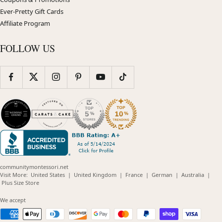
Ever-Pretty Gift Cards
Affiliate Program
FOLLOW US
communitymontessori.net
(opens
(opens
(opens
(opens
(opens
Visit More:
United States
|
United Kingdom
|
France
|
German
|
Australia
|
(opens
in
in
in
in
in
Plus Size Store
in
new
new
new
new
new
new
window)
window)
window)
window)
windo
We accept
window)