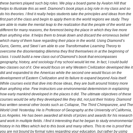
these barriers played such big roles. We play a board game by Avalon Hill that
helps to illustrate this as well. Diamond’s book plays a big role in my class and so
do his theories. I find it really helps students take the principles and ideas from the
first part of the class and begin to apply them to the world regions we study. They
are able to make the mental leap to the realization that the people of the world are
different for many reasons, the foremost being the place in which they live more
than anything else. It helps them to break down and discard the erroneous belief
which many of them have regarding their place in the world. Using Diamond’s
Guns, Germs, and Steel I am able to use Transformative Learning Theory to
overcome the disorientating dilemma they find themselves in at the beginning of
class. I could build a new class out of Diamond’s book that encompasses
geography, history, and sociology if my school would let me. In fact, I could build
two classes out of it. One would focus on why Western Civilization developed like it
did and expanded to the Americas while the second one would focus on the
development of Eastern Civilization and its failure to expand beyond Asia itself.
While courses exist that dive into those ideas, they are built around history more
than anything else. Few instructors use environmental determinism in explaining
how early mankind developed in the places it did. The ultimate objectives of these
courses would be why they developed like they did, not just their history. Diamond
has written several other books such as Collapse, The Third Chimpanzee, and The
World Until Yesterday. He is Professor of Geography at the University of California,
Los Angeles. He has been awarded all kinds of prizes and awards for his research
and work in multiple fields. I find it interesting that he began to study environmental
history in his fifties which led to this book and many others. This to me is proof that
you are not bound by formal rules regarding your education, but rather by using