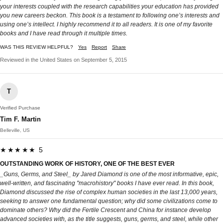
your interests coupled with the research capabilities your education has provided
you new careers beckon. This book is a testament to following one’s interests and
using one’s intellect. I highly recommend it to all readers. It is one of my favorite
books and I have read through it multiple times.
WAS THIS REVIEW HELPFUL?
Yes
Report
Share
Reviewed in the United States on September 5, 2015
T
Verified Purchase
Tim F. Martin
Belleville, US
★★★★★ 5
OUTSTANDING WORK OF HISTORY, ONE OF THE BEST EVER
_Guns, Germs, and Steel_ by Jared Diamond is one of the most informative, epic,
well-written, and fascinating "macrohistory" books I have ever read. In this book,
Diamond discussed the rise of complex human societies in the last 13,000 years,
seeking to answer one fundamental question; why did some civilizations come to
dominate others? Why did the Fertile Crescent and China for instance develop
advanced societies with, as the title suggests, guns, germs, and steel, while other