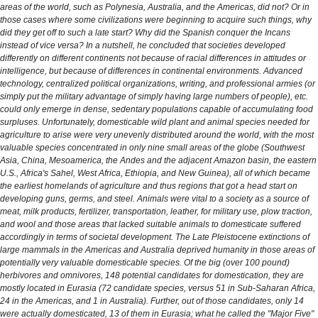
areas of the world, such as Polynesia, Australia, and the Americas, did not? Or in
those cases where some civilizations were beginning to acquire such things, why
did they get off to such a late start? Why did the Spanish conquer the Incans
instead of vice versa? In a nutshell, he concluded that societies developed
differently on different continents not because of racial differences in attitudes or
intelligence, but because of differences in continental environments. Advanced
technology, centralized political organizations, writing, and professional armies (or
simply put the military advantage of simply having large numbers of people), etc.
could only emerge in dense, sedentary populations capable of accumulating food
surpluses. Unfortunately, domesticable wild plant and animal species needed for
agriculture to arise were very unevenly distributed around the world, with the most
valuable species concentrated in only nine small areas of the globe (Southwest
Asia, China, Mesoamerica, the Andes and the adjacent Amazon basin, the eastern
U.S., Africa's Sahel, West Africa, Ethiopia, and New Guinea), all of which became
the earliest homelands of agriculture and thus regions that got a head start on
developing guns, germs, and steel. Animals were vital to a society as a source of
meat, milk products, fertilizer, transportation, leather, for military use, plow traction,
and wool and those areas that lacked suitable animals to domesticate suffered
accordingly in terms of societal development. The Late Pleistocene extinctions of
large mammals in the Americas and Australia deprived humanity in those areas of
potentially very valuable domesticable species. Of the big (over 100 pound)
herbivores and omnivores, 148 potential candidates for domestication, they are
mostly located in Eurasia (72 candidate species, versus 51 in Sub-Saharan Africa,
24 in the Americas, and 1 in Australia). Further, out of those candidates, only 14
were actually domesticated, 13 of them in Eurasia; what he called the "Major Five"