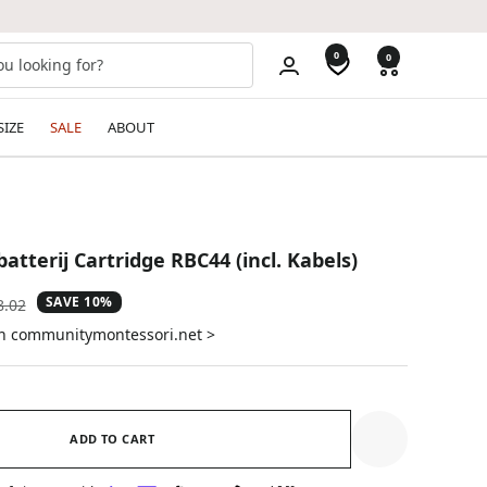
0
0
SIZE
SALE
ABOUT
tterij Cartridge RBC44 (incl. Kabels)
SAVE 10%
ular
8.02
e
on communitymontessori.net >
ADD TO CART