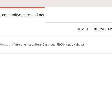
CONTENT
communitymontessori.net
communitymontessori.net
NEW IN
BESTSELLER
Home
Vervangingsbatterij Cartridge RBC44 (incl. Kabels)