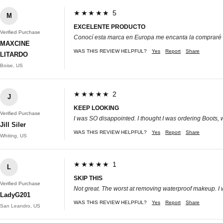
★★★★★ 5
M
EXCELENTE PRODUCTO
Verified Purchase
Conocí esta marca en Europa me encanta la compraré
MAXCINE
WAS THIS REVIEW HELPFUL?
Yes
Report
Share
LITARDO
Boise, US
★★★★★ 2
J
KEEP LOOKING
Verified Purchase
I was SO disappointed. I thought I was ordering Boots,
Jill Siler
WAS THIS REVIEW HELPFUL?
Yes
Report
Share
Whiting, US
★★★★★ 1
L
SKIP THIS
Verified Purchase
Not great. The worst at removing waterproof makeup. I w
LadyG201
WAS THIS REVIEW HELPFUL?
Yes
Report
Share
San Leandro, US