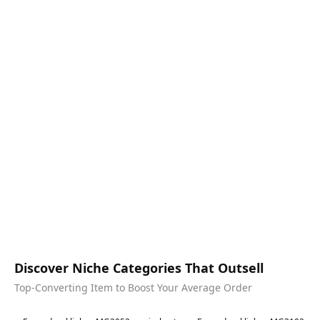
Discover Niche Categories That Outsell
Top-Converting Item to Boost Your Average Order
Best in 7 days
Best in 7 days