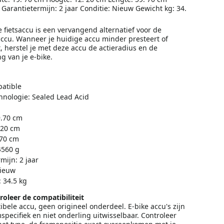
Garantietermijn: 2 jaar Conditie: Nieuw Gewicht kg: 34.
 fietsaccu is een vervangend alternatief voor de
accu. Wanneer je huidige accu minder presteert of
t, herstel je met deze accu de actieradius en de
g van je e-bike.
atible
chnologie: Sealed Lead Acid
9.70 cm
.20 cm
.70 cm
4560 g
mijn: 2 jaar
Nieuw
 34.5 kg
roleer de compatibiliteit
ibele accu, geen origineel onderdeel. E-bike accu's zijn
pecifiek en niet onderling uitwisselbaar. Controleer