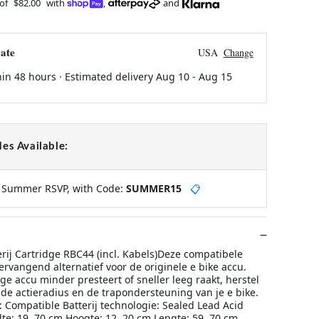
 of
$82.00
with
,
and
ate
USA
Change
hin 48 hours · Estimated delivery
Aug 10
-
Aug 15
es Available:
y Summer RSVP, with Code:
SUMMER15
📋
rij Cartridge RBC44 (incl. Kabels)Deze compatibele
vervangend alternatief voor de originele e bike accu.
e accu minder presteert of sneller leeg raakt, herstel
de actieradius en de trapondersteuning van je e bike.
Compatible Batterij technologie: Sealed Lead Acid
dte: 19. 70 cm Hoogte: 12. 20 cm Lengte: 59. 70 cm