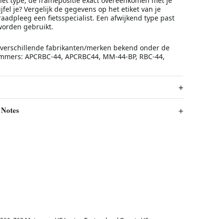
het type, de framepositie exact overeenkomen met je
jfel je? Vergelijk de gegevens op het etiket van je
raadpleeg een fietsspecialist. Een afwijkend type past
worden gebruikt.
ij verschillende fabrikanten/merken bekend onder de
mmers: APCRBC-44, APCRBC44, MM-44-BP, RBC-44,
 Notes
Best in 7 days