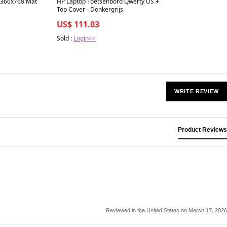
1366x768 Mat
HP Laptop Toetsenbord Qwerty US +
Top Cover - Donkergrijs
US$ 111.03
Sold :
Login>>
WRITE REVIEW
Product Reviews
Reviewed in the United States on March 17, 2026