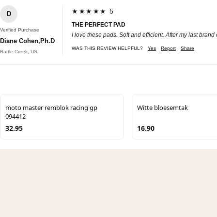
★★★★★ 5
D
THE PERFECT PAD
Verified Purchase
I love these pads. Soft and efficient. After my last bra
Diane Cohen,Ph.D
WAS THIS REVIEW HELPFUL?
Yes
Report
Share
Battle Creek, US
moto master remblok racing gp
Witte bloesemtak
094412
32.95
16.90