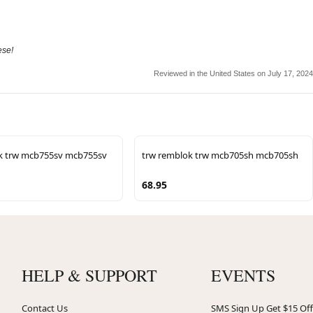
ese!
Reviewed in the United States on July 17, 2024
k trw mcb755sv mcb755sv
trw remblok trw mcb705sh mcb705sh
68.95
HELP & SUPPORT
EVENTS
Contact Us
SMS Sign Up Get $15 Off