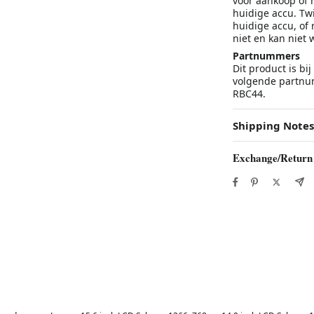
vóór aankoop of 
huidige accu. Twi
huidige accu, of 
niet en kan niet 
Partnummers
Dit product is b
volgende partnu
RBC44.
Shipping Notes
Exchange/Return
Best in 7 days
Best in 7 days