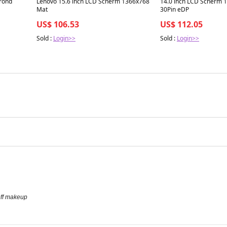
rond
Lenovo 15.6 inch LCD Scherm 1366x768
14.0 inch LCD Scherm 
Mat
30Pin eDP
US$ 106.53
US$ 112.05
Sold :
Login>>
Sold :
Login>>
off makeup