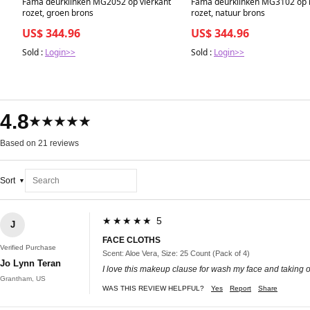
Fama deurklinken MG2052 op vierkant
Fama deurklinken MG3102 op 
rozet, groen brons
rozet, natuur brons
US$ 344.96
US$ 344.96
Sold :
Login>>
Sold :
Login>>
4.8
★★★★★
Based on 21 reviews
Sort
★★★★★ 5
J
FACE CLOTHS
Verified Purchase
Scent: Aloe Vera, Size: 25 Count (Pack of 4)
Jo Lynn Teran
I love this makeup clause for wash my face and taking 
Grantham, US
WAS THIS REVIEW HELPFUL?
Yes
Report
Share