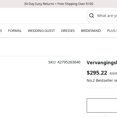
30-Day Easy Returns + Free Shipping Over $100
S
FORMAL
WEDDING GUEST
DRESSES
BRIDESMAID
PLUS 
Vervangingsba
SKU:
42795263640
Sale
$295.22
Reg
$32
pric
No.2 Bestseller 
price