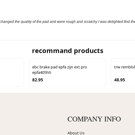
nd changed the quality of the pad and were rough and scratchy I was delighted find th
recommand products
ebc brake pad epfa zijn ext pro
trw remblo
epfa405hh
82.95
48.95
COMPANY INFO
About Us