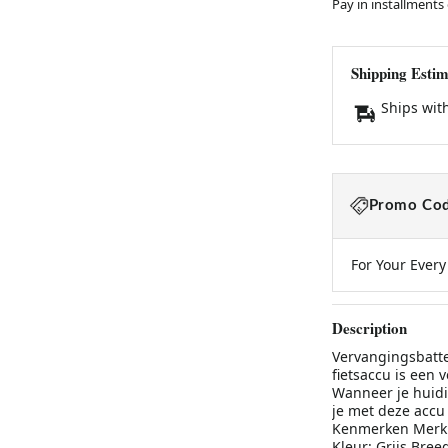
Pay in installments
Shipping Estim
Ships wit
Promo Cod
For Your Ever
Description
Vervangingsbatte
fietsaccu is een 
Wanneer je huidig
je met deze accu 
Kenmerken Merk: 
Kleur: Grijs Bree