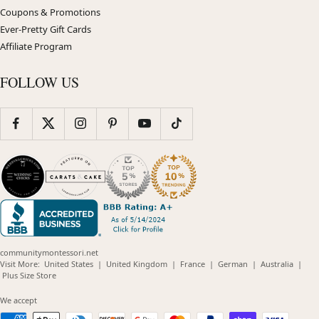
Coupons & Promotions
Ever-Pretty Gift Cards
Affiliate Program
FOLLOW US
communitymontessori.net
(opens
(opens
(opens
(opens
(opens
Visit More:
United States
|
United Kingdom
|
France
|
German
|
Australia
|
(opens
in
in
in
in
in
Plus Size Store
in
new
new
new
new
new
new
window)
window)
window)
window)
windo
We accept
window)