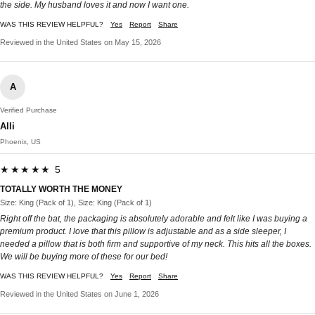
the side. My husband loves it and now I want one.
WAS THIS REVIEW HELPFUL?
Yes
Report
Share
Reviewed in the United States on May 15, 2026
A
Verified Purchase
Alli
Phoenix, US
★★★★★ 5
TOTALLY WORTH THE MONEY
Size: King (Pack of 1), Size: King (Pack of 1)
Right off the bat, the packaging is absolutely adorable and felt like I was buying a
premium product. I love that this pillow is adjustable and as a side sleeper, I
needed a pillow that is both firm and supportive of my neck. This hits all the boxes.
We will be buying more of these for our bed!
WAS THIS REVIEW HELPFUL?
Yes
Report
Share
Reviewed in the United States on June 1, 2026