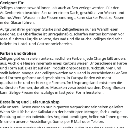
Geeignet für
Zelliges können sowohl Innen- als auch außen verlegt werden. Für den
Außenbereich beachten Sie: unter einem Dach, geschützt vor Wasser und
Sonne. Wenn Wasser in die Fliesen eindringt, kann starker Frost zu Rissen
in der Glasur führen.
Aufgrund ihrer geringen Stärke sind Zelligefliesen nur als Wandfliesen
geeignet. Die Oberfläche ist unregelmäßig, scharfen Kanten kommen vor.
Ideal für Ihren Flur, die Toilette, das Bad und die Küche. Zelliges sind sehr
beliebt im Hotel- und Gastronomiebereich.
Farben und Größen
Zelliges gibt es in vielen unterschiedlichen Farben. Jede Charge fällt anders
aus. Auch die Fliesen innerhalb eines Kartons weisen Unterschiede in Farbe
und Form auf. Dies ist auf den Produktionsprozess zurückzuführen und
stellt keinen Mangel dar. Zelliges werden von Hand in verschiedene Größen
und Formen geformt und geschnitten. In Europa finden wir meist
quadratische und rechteckige Formen. Im Ursprungsland entstehen die
schönsten Formen, die oft zu Mosaiken verarbeitet werden. Designfliesen
kann Zellige-Fliesen demzufolge in fast jeder Form herstellen.
Bestellung und Lieferung&nbsp
Alle unsere Fliesen werden nur in ganzen Verpackungseinheiten geliefert.
Wenn Sie Hilfe bei der Kalkulation der benötigten Mengen, fachkundige
Beratung oder ein individuelles Angebot benötigen, helfen wir Ihnen gerne.
In einem unserer Ausstellungsräume, per E-Mail oder Telefon.