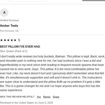
A
Verified Purchase
Amber Teele
Port Orchard, US
★★★★★ 5
BEST PILLOW I'VE EVER HAD
Size: Queen (Pack of 1)
I don't really write reviews but holy buckets, Batman. This pillow is legit. Back, neck,
and shoulder pain is nothing new for me; I've had scoliosis since I was a kid and
hyperflexibility in my neck since birth leading to frequent muscle spasms that have
caused me to miss work. Guys. This pillow. It is the most comfortable pillow I've
ever had. Like, my neck doesn't hurt and I genuinely didn't remember what that felt
like. It's simultaneously supportive and soft and it doesn't sink in. The instructions
are super clear to understand and the pillow fluffs up no problem if it gets a little
flat. This is a game changer for me and I so hope anyone who buys this has the
same experience.
WAS THIS REVIEW HELPFUL?
Yes
Report
Share
Reviewed in the United States on June 6, 2026