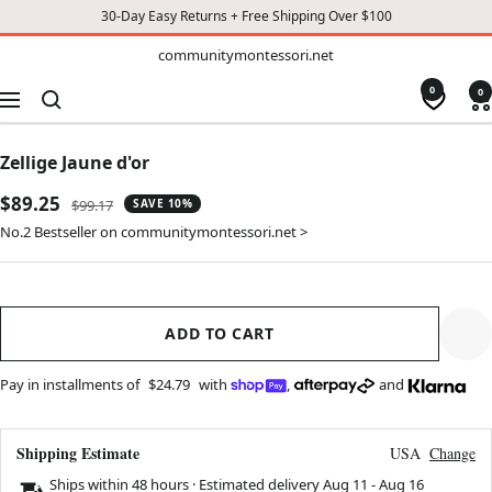
30-Day Easy Returns + Free Shipping Over $100
TO
communitymontessori.net
communitymontessori.net
CONTENT
0
0
Navigation
Zellige Jaune d'or
Sale
$89.25
Regular
$99.17
SAVE 10%
price
price
No.2 Bestseller on communitymontessori.net >
ADD TO CART
Pay in installments of
$24.79
with
,
and
Shipping Estimate
USA
Change
Ships within 48 hours · Estimated delivery
Aug 11
-
Aug 16