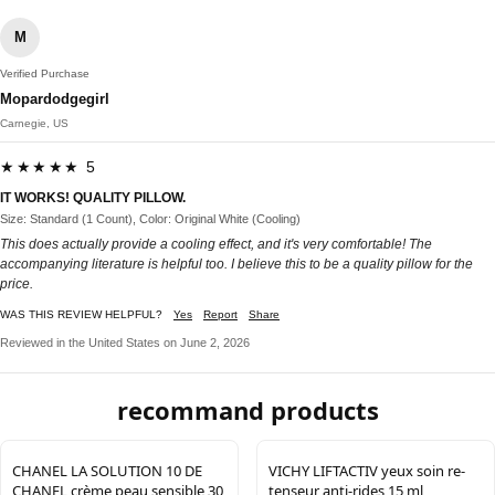
M
Verified Purchase
Mopardodgegirl
Carnegie, US
★★★★★ 5
IT WORKS! QUALITY PILLOW.
Size: Standard (1 Count), Color: Original White (Cooling)
This does actually provide a cooling effect, and it's very comfortable! The
accompanying literature is helpful too. I believe this to be a quality pillow for the
price.
WAS THIS REVIEW HELPFUL?
Yes
Report
Share
Reviewed in the United States on June 2, 2026
recommand products
CHANEL LA SOLUTION 10 DE
VICHY LIFTACTIV yeux soin re-
CHANEL crème peau sensible 30
tenseur anti-rides 15 ml