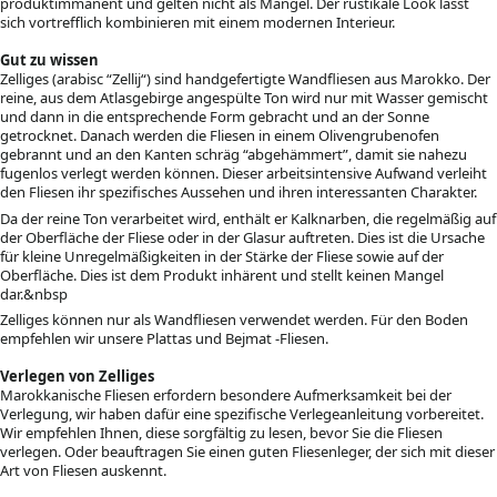
produktimmanent und gelten nicht als Mangel. Der rustikale Look lässt
sich vortrefflich kombinieren mit einem modernen Interieur.
Gut zu wissen
Zelliges (arabisc “Zellij“) sind handgefertigte Wandfliesen aus Marokko. Der
reine, aus dem Atlasgebirge angespülte Ton wird nur mit Wasser gemischt
und dann in die entsprechende Form gebracht und an der Sonne
getrocknet. Danach werden die Fliesen in einem Olivengrubenofen
gebrannt und an den Kanten schräg “abgehämmert”, damit sie nahezu
fugenlos verlegt werden können. Dieser arbeitsintensive Aufwand verleiht
den Fliesen ihr spezifisches Aussehen und ihren interessanten Charakter.
Da der reine Ton verarbeitet wird, enthält er Kalknarben, die regelmäßig auf
der Oberfläche der Fliese oder in der Glasur auftreten. Dies ist die Ursache
für kleine Unregelmäßigkeiten in der Stärke der Fliese sowie auf der
Oberfläche. Dies ist dem Produkt inhärent und stellt keinen Mangel
dar.&nbsp
Zelliges können nur als Wandfliesen verwendet werden. Für den Boden
empfehlen wir unsere Plattas und Bejmat -Fliesen.
Verlegen von Zelliges
Marokkanische Fliesen erfordern besondere Aufmerksamkeit bei der
Verlegung, wir haben dafür eine spezifische Verlegeanleitung vorbereitet.
Wir empfehlen Ihnen, diese sorgfältig zu lesen, bevor Sie die Fliesen
verlegen. Oder beauftragen Sie einen guten Fliesenleger, der sich mit dieser
Art von Fliesen auskennt.