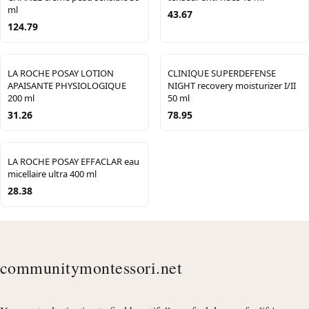
ml
43.67
124.79
LA ROCHE POSAY LOTION
CLINIQUE SUPERDEFENSE
APAISANTE PHYSIOLOGIQUE
NIGHT recovery moisturizer I/II
200 ml
50 ml
31.26
78.95
LA ROCHE POSAY EFFACLAR eau
micellaire ultra 400 ml
28.38
communitymontessori.net