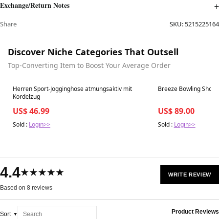
Exchange/Return Notes
Share
SKU:
5215225164
Discover Niche Categories That Outsell
Top-Converting Item to Boost Your Average Order
Best in 7 days
Best in 7 days
Herren Sport-Jogginghose atmungsaktiv mit
Breeze Bowling Short 
Kordelzug
US$ 46.99
US$ 89.00
Sold :
Login>>
Sold :
Login>>
4.4
★★★★★
WRITE REVIEW
Based on 8 reviews
Product Reviews
Sort