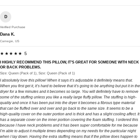
D
Verified Purchase
Dana K.
Carnegie, US
★★★★★ 5
I HIGHLY RECOMMEND THIS PILLOW, IT’S GREAT FOR SOMEONE WITH NECK
OR BACK PROBLEMS.
Size: Queen (Pack of 1), Size: Queen (Pack of 1)
I absolutely love this pillow! When it says it’s adjustable it definitely means that.
When you first get it, it’s hard to believe that it’s going to be anything but put it in the
dryer for a few minutes and it becomes so large. You will definitely have to remove
some of the stuffing unless you like a really large fluffy pillow. The stuffing is high-
quality and once it has been put into the dryer it becomes a fibrous type material
that can be fluffed over and over and go back to the same size. It seems to be a
high-quality cover on the outer portion and is thick and has a slight cooling affect. It
has a separate cover on the inner portion covering the foam stuffing. I ordered this
because I have neck problems and it has been super comfortable for me because
I’m able to adjust it multiple times depending on my needs for the particular night
when I lay down. Having the extra stuffing means that if the pillow does happen to