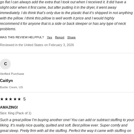
go flat I can always add the extra that I took out when I received it. It did have a
slight odor when it first came, but after putting it in the dryer, it went away
immediately. I do think that’s only due to the plastic that it’s shipped in not anything
with the pillow. I think this pillow is well worth it price and I would highly
recommend it for anyone that is a side or back sleeper or has any type of neck
problems.
WAS THIS REVIEW HELPFUL?
Yes
Report
Share
Reviewed in the United States on February 3, 2026
C
Verified Purchase
Caitlyn
Battle Creek, US
★★★★★ 5
AMAZING!
Size: King (Pack of 1)
Such a great pillow I’m buying another one! You can add or subtract stuffing to your
liking. It’s really nice quality, quilted and soft. Best pillow ever. Super comfy and
great sleep. Pretty firm with all the stuffing. Perfect the way it came with stuffing on