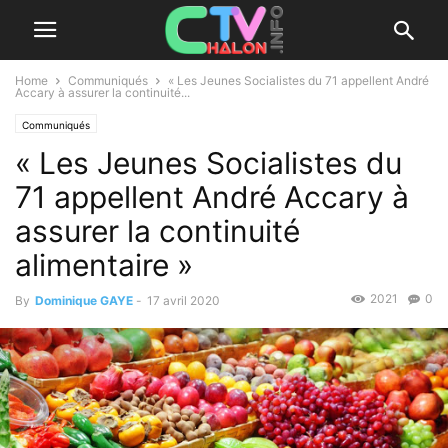
Home
Communiqués
« Les Jeunes Socialistes du 71 appellent André
Accary à assurer la continuité...
Communiqués
« Les Jeunes Socialistes du
71 appellent André Accary à
assurer la continuité
alimentaire »
2021
0
By
Dominique GAYE
-
17 avril 2020