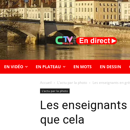
EN VIDÉO
EN PLATEAU
EN MOTS
EN DESSIN
Accueil
L'actu par la photo
Les enseignants en grè
L'actu par la photo
Les enseignants 
que cela