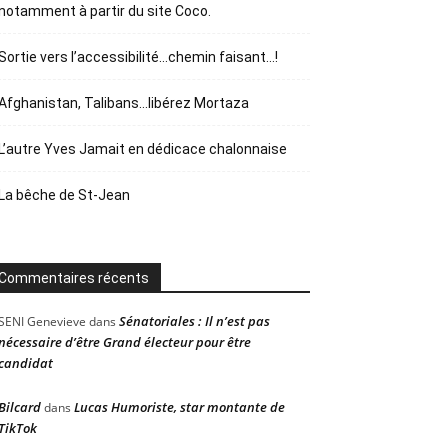
notamment à partir du site Coco.
Sortie vers l’accessibilité…chemin faisant…!
Afghanistan, Talibans…libérez Mortaza
L’autre Yves Jamait en dédicace chalonnaise
La bêche de St-Jean
Commentaires récents
Sénatoriales : Il n’est pas
SENI Genevieve
dans
nécessaire d’être Grand électeur pour être
candidat
Bilcard
Lucas Humoriste, star montante de
dans
TikTok