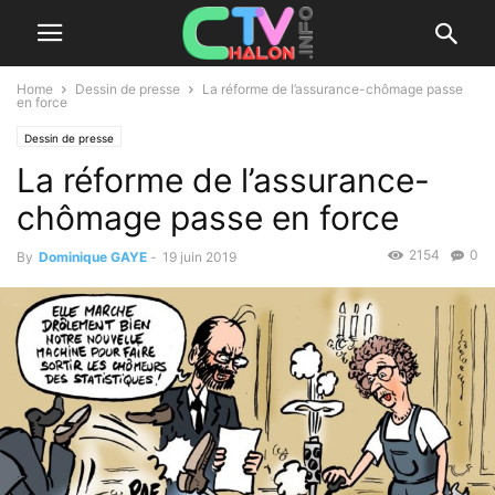
Home
Dessin de presse
La réforme de l’assurance-chômage passe
en force
Dessin de presse
La réforme de l’assurance-
chômage passe en force
2154
0
By
Dominique GAYE
-
19 juin 2019