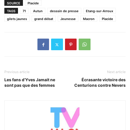
SOURCE
Placide
TAGS
71
Autun
desssin de presse
Etang-sur-Arroux
gilets jaunes
grand débat
Jeunesse
Macron
Placide
Previous article
Next article
Les fans d’Yves Jamait ne
Écrasante victoire des
sont pas que des femmes
Centurions contre Nevers