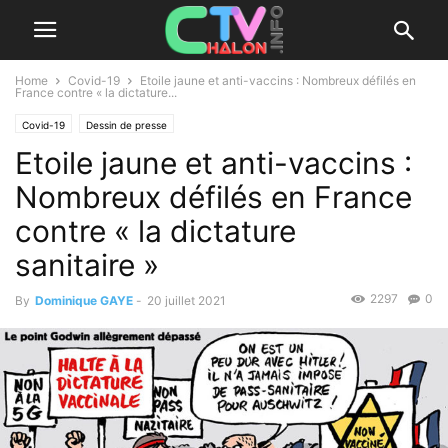
Home
Covid-19
Etoile jaune et anti-vaccins : Nombreux défilés en
France contre « la dictature...
Covid-19
Dessin de presse
Etoile jaune et anti-vaccins :
Nombreux défilés en France
contre « la dictature
sanitaire »
2297
0
By
Dominique GAYE
-
20 juillet 2021