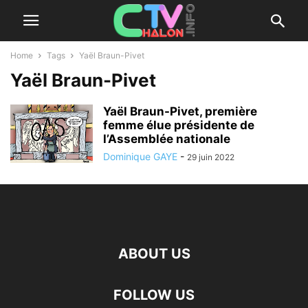
Home
Tags
Yaël Braun-Pivet
Yaël Braun-Pivet
Yaël Braun-Pivet, première
femme élue présidente de
l’Assemblée nationale
Dominique GAYE
-
29 juin 2022
ABOUT US
FOLLOW US