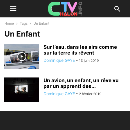
Home
Tags
Un Enfant
Un Enfant
Sur l’eau, dans les airs comme
sur la terre ils rêvent
Dominique GAYE
-
13 juin 2019
Un avion, un enfant, un rêve vu
par un apprenti des...
Dominique GAYE
-
2 février 2019