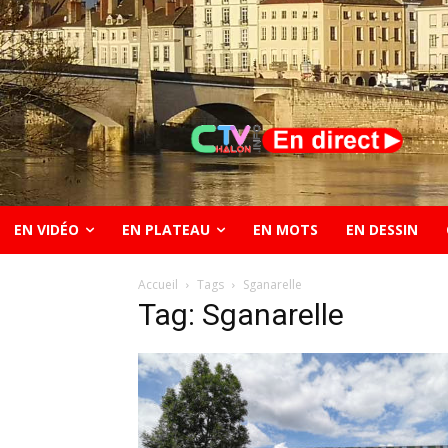
EN VIDÉO
EN PLATEAU
EN MOTS
EN DESSIN
Accueil
Tags
Sganarelle
Tag: Sganarelle