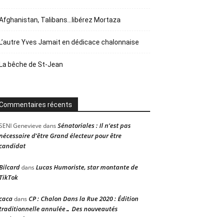
Afghanistan, Talibans…libérez Mortaza
L’autre Yves Jamait en dédicace chalonnaise
La bêche de St-Jean
Commentaires récents
Sénatoriales : Il n’est pas
SENI Genevieve
dans
nécessaire d’être Grand électeur pour être
candidat
Bilcard
Lucas Humoriste, star montante de
dans
TikTok
caca
CP : Chalon Dans la Rue 2020 : Édition
dans
traditionnelle annulée… Des nouveautés