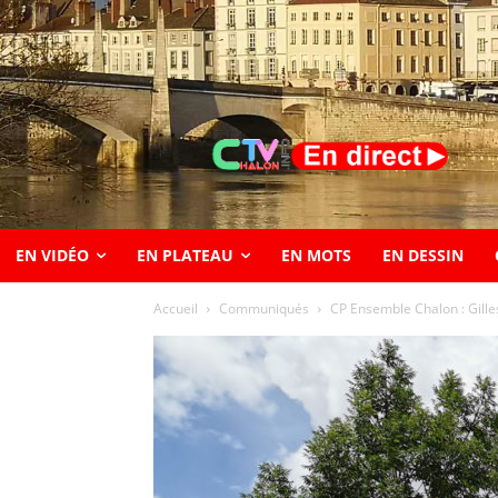
EN VIDÉO
EN PLATEAU
EN MOTS
EN DESSIN
Accueil
Communiqués
CP Ensemble Chalon : Gilles