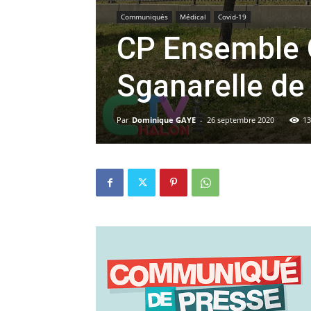
Communiqués
Médical
Covid-19
CP Ensemble Ch
Sganarelle de
Par
Dominique GAYE
-
26 septembre 2020
13