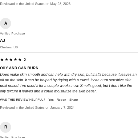
Reviewed in the United States on May 28, 2026
A
Verified Purchase
AJ
Chelsea, US
★★★★★ 3
OILY AND CAN BURN
Does make skin smooth and can help with dry skin, but that’s because it leaves an
oil on the skin. It can be helped by drying with a towel. It can burn sensitive skin
until rinsed. I’ve used it for a couple weeks now. Smells good, but I don’t like the
oily texture it leaves and it could moisturize the skin better.
WAS THIS REVIEW HELPFUL?
Yes
Report
Share
Reviewed in the United States on January 7, 2024
R
Verified Purchase