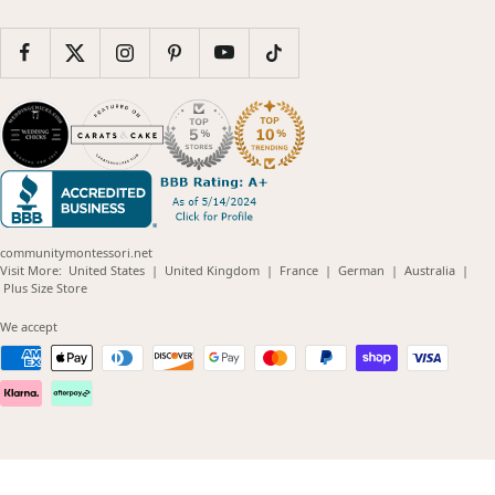
communitymontessori.net
(opens
(opens
(opens
(opens
(opens
Visit More:
United States
|
United Kingdom
|
France
|
German
|
Australia
|
(opens
in
in
in
in
in
Plus Size Store
in
new
new
new
new
new
new
window)
window)
window)
window)
windo
We accept
window)