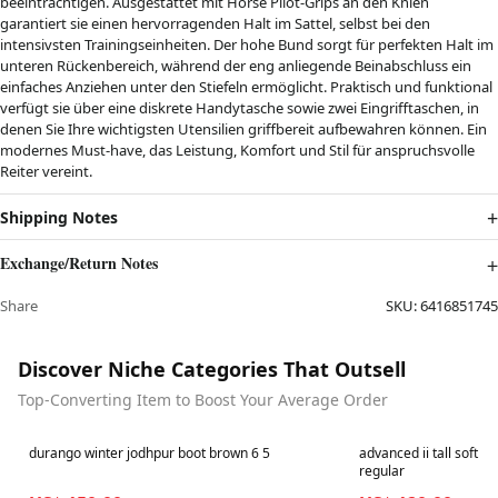
beeinträchtigen. Ausgestattet mit Horse Pilot-Grips an den Knien
garantiert sie einen hervorragenden Halt im Sattel, selbst bei den
intensivsten Trainingseinheiten. Der hohe Bund sorgt für perfekten Halt im
unteren Rückenbereich, während der eng anliegende Beinabschluss ein
einfaches Anziehen unter den Stiefeln ermöglicht. Praktisch und funktional
verfügt sie über eine diskrete Handytasche sowie zwei Eingrifftaschen, in
denen Sie Ihre wichtigsten Utensilien griffbereit aufbewahren können. Ein
modernes Must-have, das Leistung, Komfort und Stil für anspruchsvolle
Reiter vereint.
Shipping Notes
Exchange/Return Notes
Share
SKU:
6416851745
Discover Niche Categories That Outsell
Top-Converting Item to Boost Your Average Order
Best in 7 days
Best in 7 days
durango winter jodhpur boot brown 6 5
advanced ii tall soft ri
regular