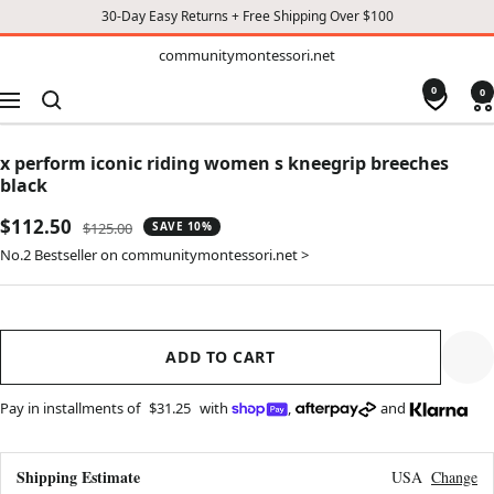
30-Day Easy Returns + Free Shipping Over $100
TO
communitymontessori.net
communitymontessori.net
CONTENT
0
0
Navigation
x perform iconic riding women s kneegrip breeches
black
Sale
$112.50
Regular
$125.00
SAVE 10%
price
price
No.2 Bestseller on communitymontessori.net >
ADD TO CART
Pay in installments of
$31.25
with
,
and
Shipping Estimate
USA
Change