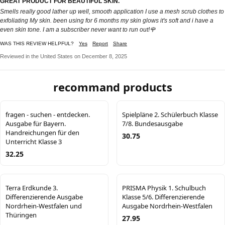
GREAT PRODUCT FOR BEAUTIFUL SKIN.
Smells really good lather up well, smooth application I use a mesh scrub clothes to
exfoliating My skin. been using for 6 months my skin glows it's soft and i have a
even skin tone. I am a subscriber never want to run out!🌹
WAS THIS REVIEW HELPFUL?
Yes
Report
Share
Reviewed in the United States on December 8, 2025
recommand products
fragen - suchen - entdecken.
Spielpläne 2. Schülerbuch Klasse
Ausgabe für Bayern.
7/8. Bundesausgabe
Handreichungen für den
30.75
Unterricht Klasse 3
32.25
Terra Erdkunde 3.
PRISMA Physik 1. Schulbuch
Differenzierende Ausgabe
Klasse 5/6. Differenzierende
Nordrhein-Westfalen und
Ausgabe Nordrhein-Westfalen
Thüringen
27.95