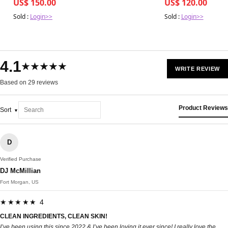
US$ 150.00
US$ 120.00
Sold :
Login>>
Sold :
Login>>
4.1
★★★★★
WRITE REVIEW
Based on 29 reviews
Product Reviews
Sort
D
Verified Purchase
DJ McMillian
Fort Morgan, US
★★★★★ 4
CLEAN INGREDIENTS, CLEAN SKIN!
I’ve been using this since 2022 & I’ve been loving it ever since! I really love the