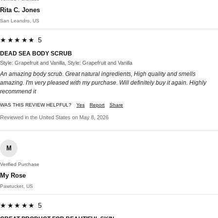
Rita C. Jones
San Leandro, US
★★★★★ 5
DEAD SEA BODY SCRUB
Style: Grapefruit and Vanilla, Style: Grapefruit and Vanilla
An amazing body scrub. Great natural ingredients, High quality and smells
amazing. I'm very pleased with my purchase. Will definitely buy it again. Highly
recommend it
WAS THIS REVIEW HELPFUL?
Yes
Report
Share
Reviewed in the United States on May 8, 2026
M
Verified Purchase
My Rose
Pawtucket, US
★★★★★ 5