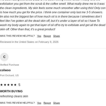
exfoliation you get from the scrub & the coffee smell. What really drew me to it was
the clean ingredients. My skin feels some much smoother after using this! Only con
is how much you get for the price. I think one container only last me 3-5 showers.
Im also not the biggest fan of how much oil is in there because I simetimes don’t
feel like I’ve gotten all the dead skin off, but it’s under a layer of oil so I have To
wash my body again to get that layer of oil off to try to exfoliate and get all the dead
skin off. Other than that, it’s a great product!
WAS THIS REVIEW HELPFUL?
Yes
Report
Share
Reviewed in the United States on February 8, 2026
C
Verified Purchase
colwoo
Port Orchard, US
★★★★★ 5
WORTH BUYING
refreshing cleans skin
WAS THIS REVIEW HELPFUL?
Yes
Report
Share