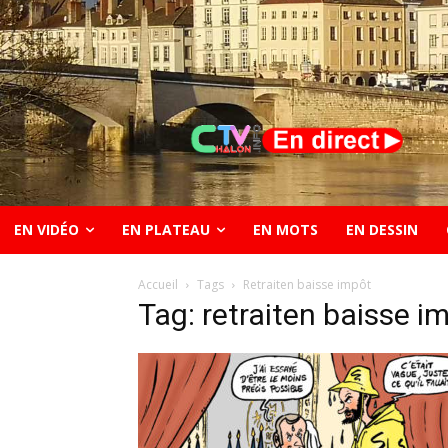
EN VIDÉO
EN PLATEAU
EN MOTS
EN DESSIN
Accueil
Tags
Retraiten baisse impôt
Tag: retraiten baisse i