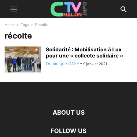
Home
Tags
Récolte
récolte
Solidarité : Mobilisation à Lux
pour une « collecte solidaire »
Dominique GAYE
-
9 janvier 2021
ABOUT US
FOLLOW US