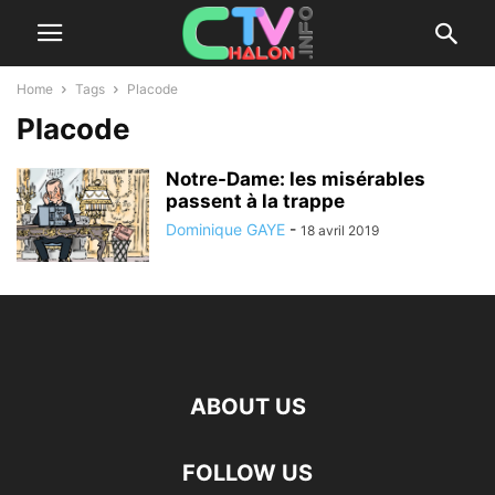
Home
Tags
Placode
Placode
Notre-Dame: les misérables
passent à la trappe
Dominique GAYE
-
18 avril 2019
ABOUT US
FOLLOW US