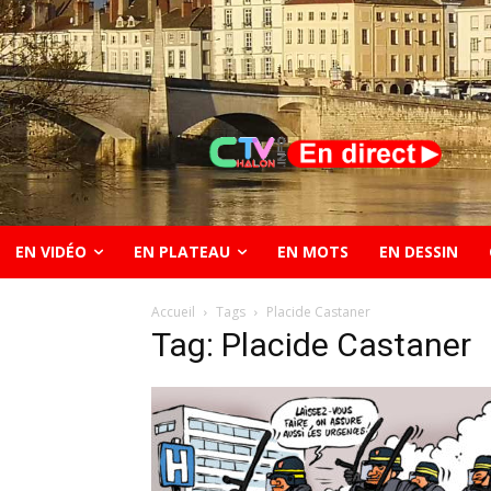
EN VIDÉO
EN PLATEAU
EN MOTS
EN DESSIN
Accueil
Tags
Placide Castaner
Tag: Placide Castaner