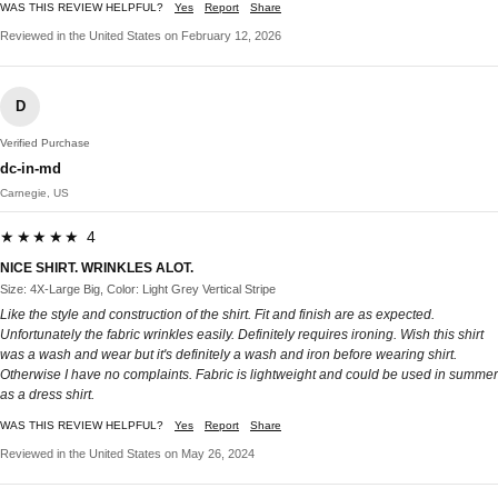
WAS THIS REVIEW HELPFUL?
Yes
Report
Share
Reviewed in the United States on February 12, 2026
D
Verified Purchase
dc-in-md
Carnegie, US
★★★★★ 4
NICE SHIRT. WRINKLES ALOT.
Size: 4X-Large Big, Color: Light Grey Vertical Stripe
Like the style and construction of the shirt. Fit and finish are as expected.
Unfortunately the fabric wrinkles easily. Definitely requires ironing. Wish this shirt
was a wash and wear but it's definitely a wash and iron before wearing shirt.
Otherwise I have no complaints. Fabric is lightweight and could be used in summer
as a dress shirt.
WAS THIS REVIEW HELPFUL?
Yes
Report
Share
Reviewed in the United States on May 26, 2024