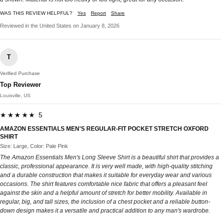
WAS THIS REVIEW HELPFUL?
Yes
Report
Share
Reviewed in the United States on January 8, 2026
T
Verified Purchase
Top Reviewer
Louisville, US
★★★★★ 5
AMAZON ESSENTIALS MEN'S REGULAR-FIT POCKET STRETCH OXFORD
SHIRT
Size: Large, Color: Pale Pink
The Amazon Essentials Men's Long Sleeve Shirt is a beautiful shirt that provides a
classic, professional appearance. It is very well made, with high-quality stitching
and a durable construction that makes it suitable for everyday wear and various
occasions. The shirt features comfortable nice fabric that offers a pleasant feel
against the skin and a helpful amount of stretch for better mobility. Available in
regular, big, and tall sizes, the inclusion of a chest pocket and a reliable button-
down design makes it a versatile and practical addition to any man's wardrobe.