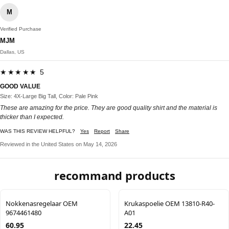
M
Verified Purchase
MJM
Dallas, US
★★★★★ 5
GOOD VALUE
Size: 4X-Large Big Tall, Color: Pale Pink
These are amazing for the price. They are good quality shirt and the material is
thicker than I expected.
WAS THIS REVIEW HELPFUL?
Yes
Report
Share
Reviewed in the United States on May 14, 2026
recommand products
Nokkenasregelaar OEM
Krukaspoelie OEM 13810-R40-
9674461480
A01
60.95
22.45