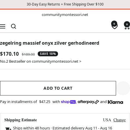
30-Day Easy Returns + Free Shipping Over $100
TO
communitymontessori.net
communitymontessori.net
CONTENT
0
0
Navigation
zegelring massief onyx zilver gerhodineerd
Sale
$170.10
Regular
$189.00
SAVE 10%
price
price
No.2 Bestseller on communitymontessori.net >
ADD TO CART
Pay in installments of
$47.25
with
,
and
Shipping Estimate
USA
Change
Ships within 48 hours · Estimated delivery
Aug 11
-
Aug 16