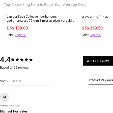
Top-Converting Item to Boost Your Average Order
Best in 7 days
Best in 7 days
Van der Kooij Collectie - oorhangers
graveerring 14K geel
gediamanteerd 72 mm 1 micron zilver verguld
(geel)
US$ 139.00
US$ 399.50
Sold :
Login>>
Sold :
Login>>
4.4
★★★★★
WRITE REVIEW
Based on 22 reviews
Product Reviews
Sort
M
Verified Purchase
Michael Forrester