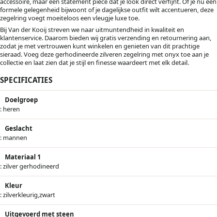
accessoire, maar een statement piece dat je look direct verfijnt. Of je nu een
formele gelegenheid bijwoont of je dagelijkse outfit wilt accentueren, deze
zegelring voegt moeiteloos een vleugje luxe toe.
Bij Van der Kooij streven we naar uitmuntendheid in kwaliteit en
klantenservice. Daarom bieden wij gratis verzending en retournering aan,
zodat je met vertrouwen kunt winkelen en genieten van dit prachtige
sieraad. Voeg deze gerhodineerde zilveren zegelring met onyx toe aan je
collectie en laat zien dat je stijl en finesse waardeert met elk detail.
SPECIFICATIES
Doelgroep
: heren
Geslacht
: mannen
Materiaal 1
: zilver gerhodineerd
Kleur
: zilverkleurig,zwart
Uitgevoerd met steen