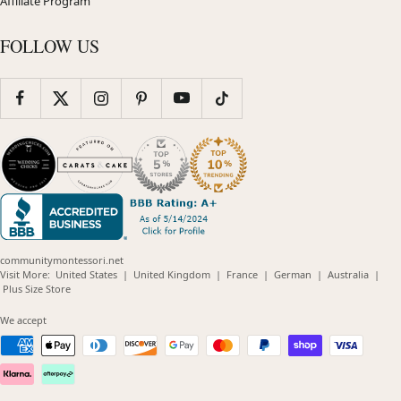
Affiliate Program
FOLLOW US
communitymontessori.net
(opens
(opens
(opens
(opens
(opens
Visit More:
United States
|
United Kingdom
|
France
|
German
|
Australia
|
(opens
in
in
in
in
in
Plus Size Store
in
new
new
new
new
new
new
window)
window)
window)
window)
windo
We accept
window)