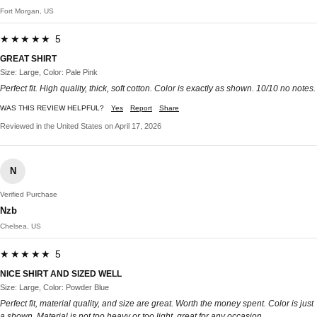
Fort Morgan, US
★★★★★ 5
GREAT SHIRT
Size: Large, Color: Pale Pink
Perfect fit. High quality, thick, soft cotton. Color is exactly as shown. 10/10 no notes.
WAS THIS REVIEW HELPFUL?
Yes
Report
Share
Reviewed in the United States on April 17, 2026
N
Verified Purchase
Nzb
Chelsea, US
★★★★★ 5
NICE SHIRT AND SIZED WELL
Size: Large, Color: Powder Blue
Perfect fit, material quality, and size are great. Worth the money spent. Color is just
a shown. Material is not too heavy or too light, great for any occasion.