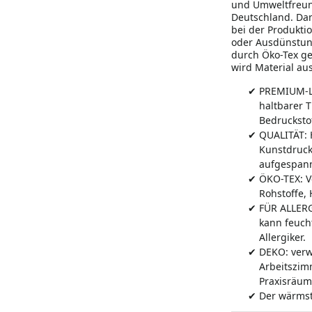
und Umweltfreund
Deutschland. Dan
bei der Produkti
oder Ausdünstung
durch Öko-Tex ge
wird Material a
PREMIUM-LI
haltbarer 
Bedruckstof
QUALITÄT: H
Kunstdruck
aufgespann
ÖKO-TEX: V
Rohstoffe,
FÜR ALLERG
kann feuch
Allergiker.
DEKO: verw
Arbeitszim
Praxisräum
Der wärmst