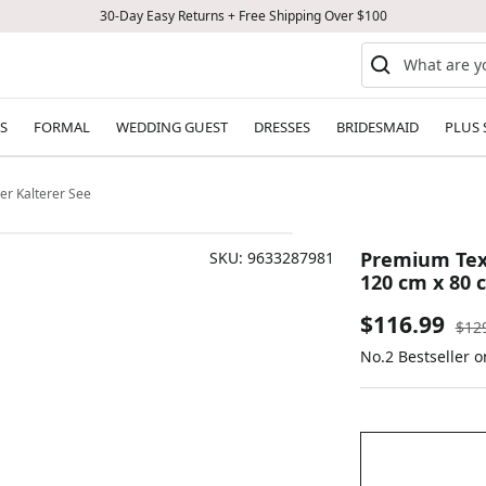
30-Day Easy Returns + Free Shipping Over $100
S
FORMAL
WEDDING GUEST
DRESSES
BRIDESMAID
PLUS 
er Kalterer See
Premium Tex
SKU:
9633287981
120 cm x 80 
Sale
$116.99
Reg
$12
pric
No.2 Bestseller 
price