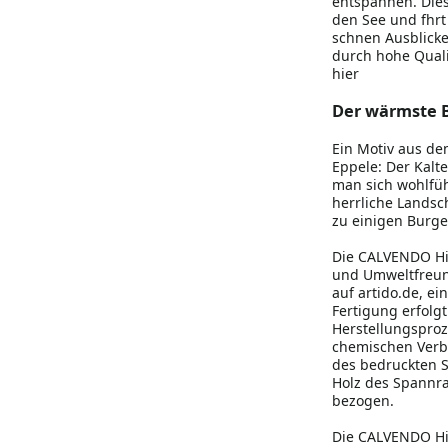
entspannen. Dies
den See und fhrt
schnen Ausblick
durch hohe Quali
hier
Der wärmste 
Ein Motiv aus de
Eppele: Der Kalt
man sich wohlfüh
herrliche Landsc
zu einigen Burge
Die CALVENDO Hi
und Umweltfreund
auf artido.de, ei
Fertigung erfolg
Herstellungsproz
chemischen Verb
des bedruckten St
Holz des Spannr
bezogen.
Die CALVENDO Hi