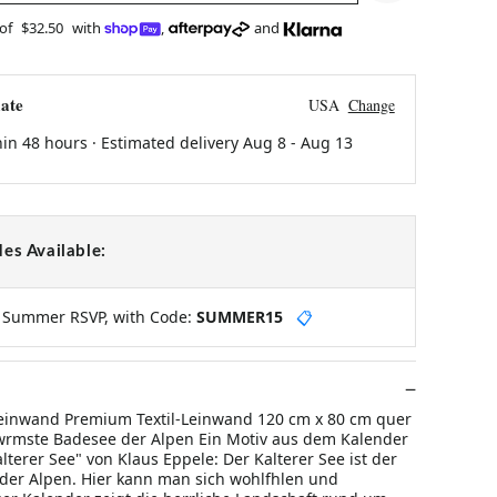
 of
$32.50
with
,
and
ate
USA
Change
hin 48 hours · Estimated delivery
Aug 8
-
Aug 13
es Available:
y Summer RSVP, with Code:
SUMMER15
📋
einwand Premium Textil-Leinwand 120 cm x 80 cm quer
wrmste Badesee der Alpen Ein Motiv aus dem Kalender
terer See" von Klaus Eppele: Der Kalterer See ist der
er Alpen. Hier kann man sich wohlfhlen und