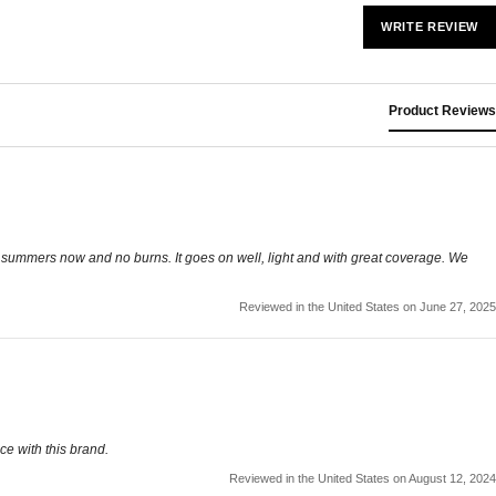
WRITE REVIEW
Product Reviews
r 2 summers now and no burns. It goes on well, light and with great coverage. We
Reviewed in the United States on June 27, 2025
e with this brand.
Reviewed in the United States on August 12, 2024