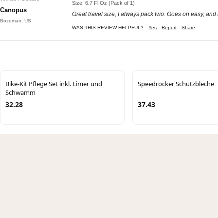
Size: 6.7 Fl Oz (Pack of 1)
Canopus
Great travel size, I always pack two. Goes on easy, and it
Bozeman, US
WAS THIS REVIEW HELPFUL?
Yes
Report
Share
Bike-Kit Pflege Set inkl. Eimer und
Speedrocker Schutzbleche
Schwamm
32.28
37.43