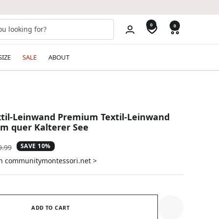
0
0
SIZE
SALE
ABOUT
til-Leinwand Premium Textil-Leinwand
cm quer Kalterer See
SAVE 10%
ular
9.99
e
on communitymontessori.net >
ADD TO CART