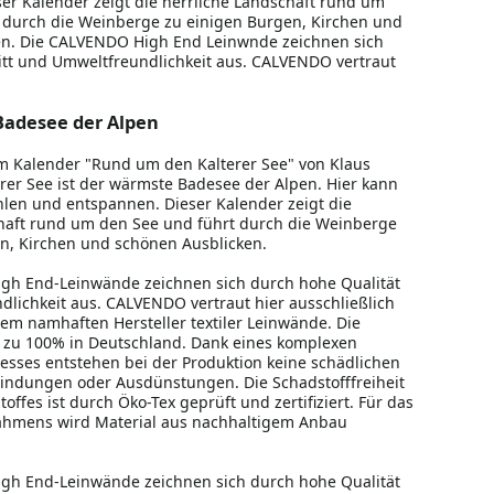
er Kalender zeigt die herrliche Landschaft rund um
 durch die Weinberge zu einigen Burgen, Kirchen und
en. Die CALVENDO High End Leinwnde zeichnen sich
tt und Umweltfreundlichkeit aus. CALVENDO vertraut
Badesee der Alpen
m Kalender "Rund um den Kalterer See" von Klaus
erer See ist der wärmste Badesee der Alpen. Hier kann
len und entspannen. Dieser Kalender zeigt die
haft rund um den See und führt durch die Weinberge
n, Kirchen und schönen Ausblicken.
gh End-Leinwände zeichnen sich durch hohe Qualität
lichkeit aus. CALVENDO vertraut hier ausschließlich
nem namhaften Hersteller textiler Leinwände. Die
t zu 100% in Deutschland. Dank eines komplexen
esses entstehen bei der Produktion keine schädlichen
indungen oder Ausdünstungen. Die Schadstofffreiheit
offes ist durch Öko-Tex geprüft und zertifiziert. Für das
ahmens wird Material aus nachhaltigem Anbau
gh End-Leinwände zeichnen sich durch hohe Qualität