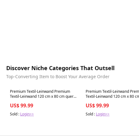
Discover Niche Categories That Outsell
Top-Converting Item to Boost Your Average Order
Best in 7 days
Best in 7 days
Premium Textil-Leinwand Premium
Premium Textil-Leinwand Pre
Textil-Leinwand 120 cm x 80 cm quer
Textil-Leinwand 120 cm x 80 c
Monte Averau
Schwarzer Labrador seht im W
US$ 99.99
US$ 99.99
Schilf
Sold :
Login>>
Sold :
Login>>