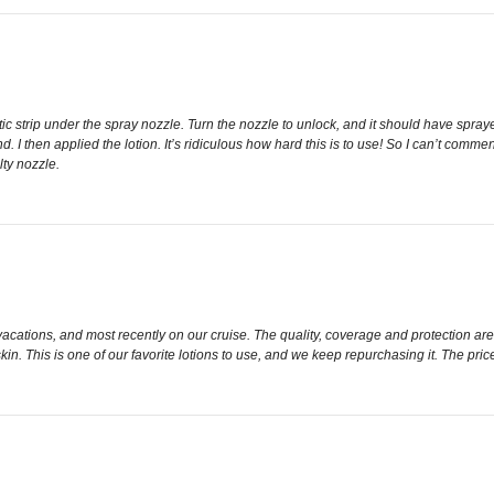
astic strip under the spray nozzle. Turn the nozzle to unlock, and it should have sp
. I then applied the lotion. It’s ridiculous how hard this is to use! So I can’t commen
lty nozzle.
ations, and most recently on our cruise. The quality, coverage and protection are gre
skin. This is one of our favorite lotions to use, and we keep repurchasing it. The price