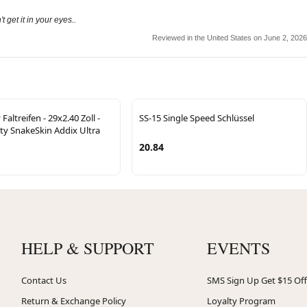
 get it in your eyes..
Reviewed in the United States on June 2, 2026
altreifen - 29x2.40 Zoll -
SS-15 Single Speed Schlüssel
ty SnakeSkin Addix Ultra
20.84
HELP & SUPPORT
EVENTS
Contact Us
SMS Sign Up Get $15 Off
Return & Exchange Policy
Loyalty Program