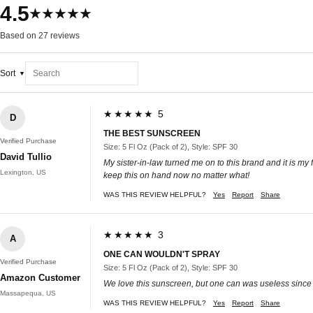
4.5
★★★★★
Based on 27 reviews
Sort
★★★★★ 5
D
THE BEST SUNSCREEN
Verified Purchase
Size: 5 Fl Oz (Pack of 2), Style: SPF 30
David Tullio
My sister-in-law turned me on to this brand and it is my
Lexington, US
keep this on hand now no matter what!
WAS THIS REVIEW HELPFUL?
Yes
Report
Share
★★★★★ 3
A
ONE CAN WOULDN'T SPRAY
Verified Purchase
Size: 5 Fl Oz (Pack of 2), Style: SPF 30
Amazon Customer
We love this sunscreen, but one can was useless since 
Massapequa, US
WAS THIS REVIEW HELPFUL?
Yes
Report
Share