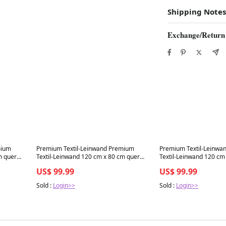
Shipping Notes
Exchange/Return
Best in 7 days
Best in 7 days
mium
Premium Textil-Leinwand Premium
Premium Textil-Leinwa
m quer
Textil-Leinwand 120 cm x 80 cm quer
Textil-Leinwand 120 cm
asser im
Auf der Wiese
Karlstal
US$ 99.99
US$ 99.99
Sold :
Login>>
Sold :
Login>>