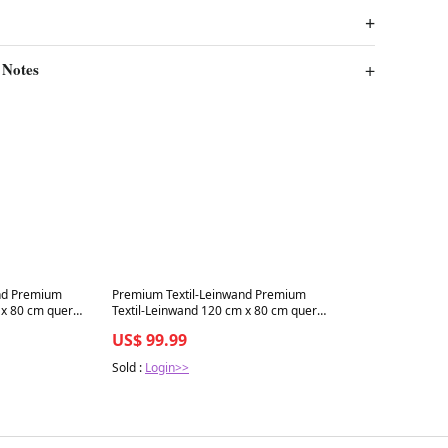
 Notes
Best in 7 days
nd Premium
Premium Textil-Leinwand Premium
 x 80 cm quer
Textil-Leinwand 120 cm x 80 cm quer
Buhnen
US$ 99.99
Sold :
Login>>