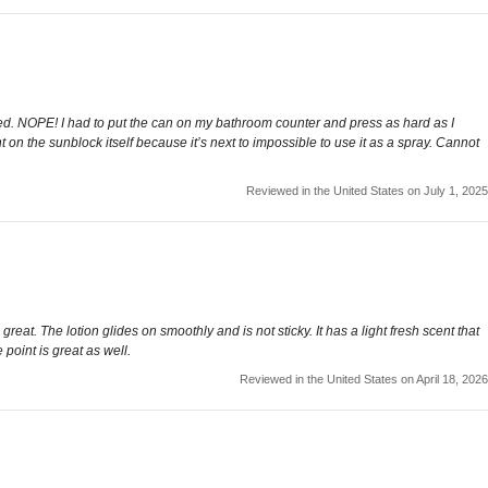
rayed. NOPE! I had to put the can on my bathroom counter and press as hard as I
t on the sunblock itself because it’s next to impossible to use it as a spray. Cannot
Reviewed in the United States on July 1, 2025
at. The lotion glides on smoothly and is not sticky. It has a light fresh scent that
 point is great as well.
Reviewed in the United States on April 18, 2026