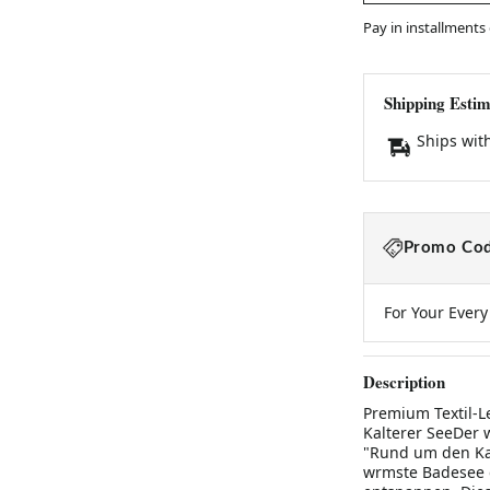
Pay in installments
Shipping Estim
Ships wit
Promo Cod
For Your Ever
Description
Premium Textil-L
Kalterer SeeDer 
"Rund um den Kal
wrmste Badesee d