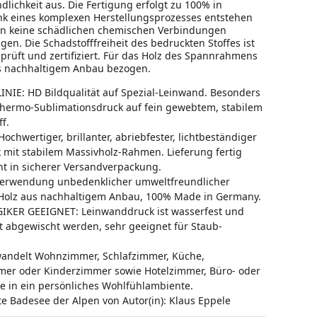
lichkeit aus. Die Fertigung erfolgt zu 100% in
k eines komplexen Herstellungsprozesses entstehen
on keine schädlichen chemischen Verbindungen
en. Die Schadstofffreiheit des bedruckten Stoffes ist
prüft und zertifiziert. Für das Holz des Spannrahmens
us nachhaltigem Anbau bezogen.
NIE: HD Bildqualität auf Spezial-Leinwand. Besonders
Thermo-Sublimationsdruck auf fein gewebtem, stabilem
f.
ochwertiger, brillanter, abriebfester, lichtbeständiger
 mit stabilem Massivholz-Rahmen. Lieferung fertig
t in sicherer Versandverpackung.
erwendung unbedenklicher umweltfreundlicher
 Holz aus nachhaltigem Anbau, 100% Made in Germany.
IKER GEEIGNET: Leinwanddruck ist wasserfest und
t abgewischt werden, sehr geeignet für Staub-
andelt Wohnzimmer, Schlafzimmer, Küche,
mer oder Kinderzimmer sowie Hotelzimmer, Büro- oder
e in ein persönliches Wohlfühlambiente.
e Badesee der Alpen von Autor(in): Klaus Eppele