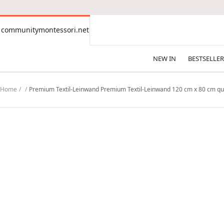
CONTENT
communitymontessori.net
communitymontessori.net
NEW IN
BESTSELLER
Home
Premium Textil-Leinwand Premium Textil-Leinwand 120 cm x 80 cm qu