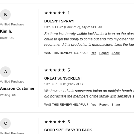
★★★★★ 1
K
DOESN’T SPRAY!
Verified Purchase
Size: 5 Fl Oz (Pack of 2), Style: SPF 30
Kim h.
So there is a barely visible lock/ unlock icon on the pl
Boise, US
could to get the spray to come out and into my other hand
recommend this product until manufacturer fixes the fau
WAS THIS REVIEW HELPFUL?
Yes
Report
Share
★★★★★ 5
A
GREAT SUNSCREEN!
Verified Purchase
Size: 6.7 Fl Oz (Pack of 1)
Amazon Customer
We have used this sunscreen lotion on multiple beach vac
Whiting, US
did not irritate the members of the family with sensitive 
WAS THIS REVIEW HELPFUL?
Yes
Report
Share
★★★★★ 5
C
GOOD SIZE..EASY TO PACK
Verified Purchase