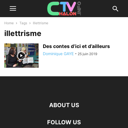
Home
Tags
Illettrisme
illettrisme
Des contes d’ici et d’ailleurs
Dominique GAYE
-
25 juin 2019
ABOUT US
FOLLOW US