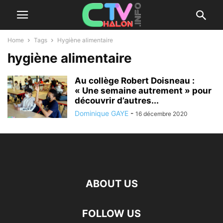
Home
Tags
Hygiène alimentaire
hygiène alimentaire
Au collège Robert Doisneau :
« Une semaine autrement » pour
découvrir d’autres...
Dominique GAYE
-
16 décembre 2020
ABOUT US
FOLLOW US