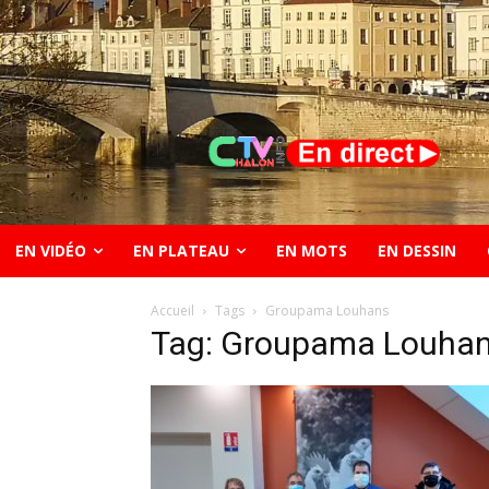
EN VIDÉO
EN PLATEAU
EN MOTS
EN DESSIN
Accueil
Tags
Groupama Louhans
Tag: Groupama Louha