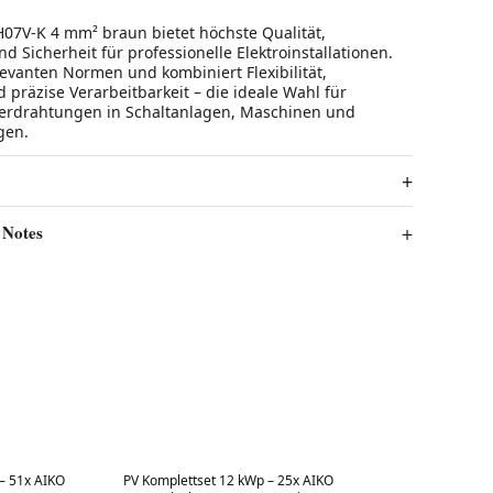
H07V-K 4 mm² braun bietet höchste Qualität,
nd Sicherheit für professionelle Elektroinstallationen.
relevanten Normen und kombiniert Flexibilität,
 präzise Verarbeitbarkeit – die ideale Wahl für
Verdrahtungen in Schaltanlagen, Maschinen und
gen.
 Notes
Best in 7 days
– 51x AIKO
PV Komplettset 12 kWp – 25x AIKO