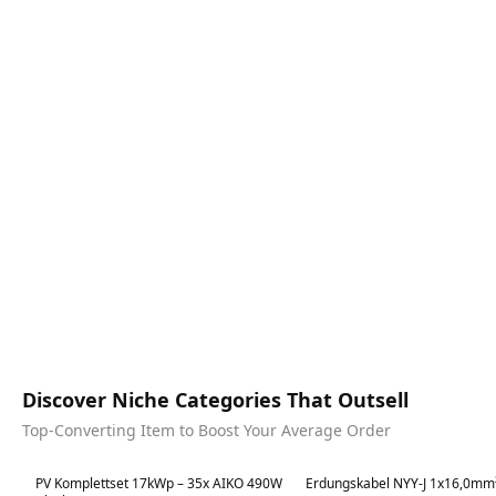
Discover Niche Categories That Outsell
Top-Converting Item to Boost Your Average Order
Best in 7 days
Best in 7 days
PV Komplettset 17kWp – 35x AIKO 490W
Erdungskabel NYY-J 1x16,0mm