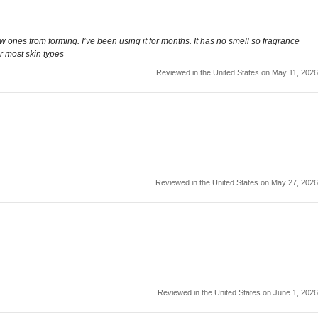
ew ones from forming. I’ve been using it for months. It has no smell so fragrance
or most skin types
Reviewed in the United States on May 11, 2026
Reviewed in the United States on May 27, 2026
Reviewed in the United States on June 1, 2026