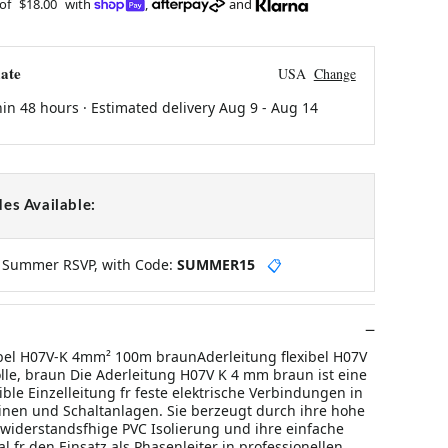
 of
$18.00
with
,
and
ate
USA
Change
hin 48 hours · Estimated delivery
Aug 9
-
Aug 14
es Available:
y Summer RSVP, with Code:
SUMMER15
📋
ibel H07V-K 4mm² 100m braunAderleitung flexibel H07V
le, braun Die Aderleitung H07V K 4 mm braun ist eine
ible Einzelleitung fr feste elektrische Verbindungen in
nen und Schaltanlagen. Sie berzeugt durch ihre hohe
e widerstandsfhige PVC Isolierung und ihre einfache
l fr den Einsatz als Phasenleiter in professionellen