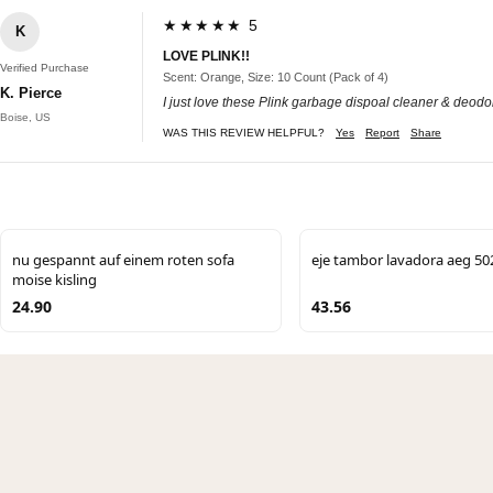
★★★★★ 5
K
LOVE PLINK!!
Verified Purchase
Scent: Orange, Size: 10 Count (Pack of 4)
K. Pierce
I just love these Plink garbage dispoal cleaner & deodor
Boise, US
WAS THIS REVIEW HELPFUL?
Yes
Report
Share
nu gespannt auf einem roten sofa
eje tambor lavadora aeg 5
moise kisling
24.90
43.56