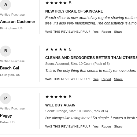
★★★★★ 5
A
NEW HOLY GRAIL OF SKINCARE
Verified Purchase
Peach slices is now apart of my regular shaving routine.
Amazon Customer
free. It’s also very moisturizing. The consistency is almo
Birmingham, US
WAS THIS REVIEW HELPFUL?
Yes
Report
Share
★★★★★ 5
B
CLEANS AND DEODORIZES BETTER THAN OTHER
Verified Purchase
Scent: Assorted, Size: 10 Count (Pack of 6)
Beach Gal
This is the only thing that seems to really remove odors
Lexington, US
WAS THIS REVIEW HELPFUL?
Yes
Report
Share
★★★★★ 5
P
WILL BUY AGAIN
Verified Purchase
Scent: Orange, Size: 10 Count (Pack of 6)
Peggy
I’ve always like using these! So simple. Leaves a fresh
Dallas, US
WAS THIS REVIEW HELPFUL?
Yes
Report
Share