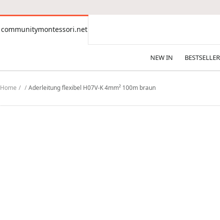
CONTENT
communitymontessori.net
communitymontessori.net
NEW IN
BESTSELLER
Home
Aderleitung flexibel H07V-K 4mm² 100m braun