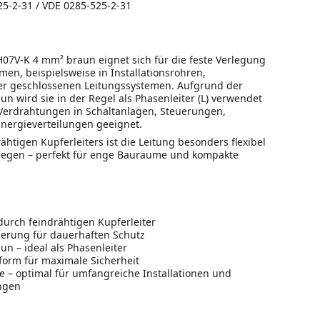
5-2-31 / VDE 0285-525-2-31
H07V-K 4 mm² braun eignet sich für die feste Verlegung
en, beispielsweise in Installationsrohren,
er geschlossenen Leitungssystemen. Aufgrund der
n wird sie in der Regel als Phasenleiter (L) verwendet
r Verdrahtungen in Schaltanlagen, Steuerungen,
nergieverteilungen geeignet.
ähtigen Kupferleiters ist die Leitung besonders flexibel
rlegen – perfekt für enge Bauräume und kompakte
 durch feindrähtigen Kupferleiter
ierung für dauerhaften Schutz
n – ideal als Phasenleiter
orm für maximale Sicherheit
e – optimal für umfangreiche Installationen und
ngen