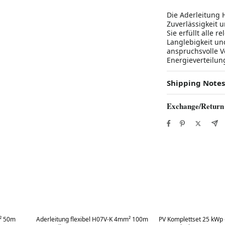
Die Aderleitung 
Zuverlässigkeit u
Sie erfüllt alle 
Langlebigkeit und
anspruchsvolle 
Energieverteilun
Shipping Notes
Exchange/Return
Best in 7 days
Best in 7 days
² 50m
Aderleitung flexibel H07V-K 4mm² 100m
PV Komplettset 25 kWp 