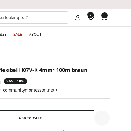
0
0
SIZE
SALE
ABOUT
flexibel H07V-K 4mm² 100m braun
SAVE 10%
ar
9
on communitymontessori.net >
ADD TO CART