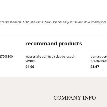
izer fresheners! I LOVE the citrus Plinks! It is SO easy to use and do a wonder job!
recommand products
0279088004
wasserfalle von tivoli claude joseph
goma puert
vernet
dc6402750a
24.90
21.67
COMPANY INFO