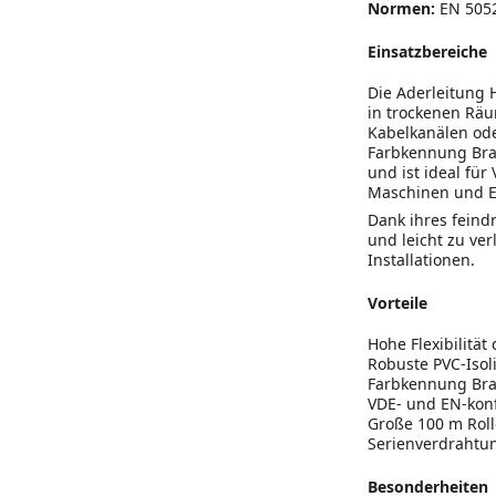
Normen:
EN 5052
Einsatzbereiche
Die Aderleitung 
in trockenen Räum
Kabelkanälen od
Farbkennung Brau
und ist ideal fü
Maschinen und E
Dank ihres feindr
und leicht zu ve
Installationen.
Vorteile
Hohe Flexibilität
Robuste PVC-Isol
Farbkennung Brau
VDE- und EN-konf
Große 100 m Roll
Serienverdrahtu
Besonderheiten