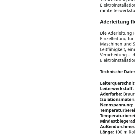
Elektroinstallati
mmLeiterwerkstof
Aderleitung fl
Die Aderleitung 
Einzelleitung fü
Maschinen und Sc
Leitfähigkeit, ei
Verarbeitung – id
Elektroinstallatio
Technische Date
Leiterquerschnit
Leiterwerkstoff:
Aderfarbe:
Brau
Isolationsmateria
Nennspannung:
Temperaturberei
Temperaturberei
Mindestbiegerad
Außendurchmess
Länge:
100 m Rol