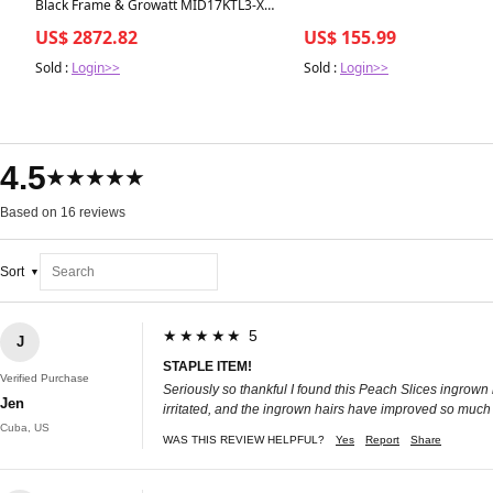
Black Frame & Growatt MID17KTL3-XH
mit Speicheroption
US$ 2872.82
US$ 155.99
Sold :
Login>>
Sold :
Login>>
4.5
★★★★★
Based on 16 reviews
Sort
★★★★★ 5
J
STAPLE ITEM!
Verified Purchase
Seriously so thankful I found this Peach Slices ingrown 
Jen
irritated, and the ingrown hairs have improved so much wi
Cuba, US
WAS THIS REVIEW HELPFUL?
Yes
Report
Share