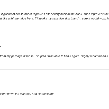
 It got rid of old stubborn ingrowns after every hack in the book. Then it prevents n
st like a thinner aloe Vera. If it works my sensitive skin than I’m sure it would work f
S
 from my garbage disposal. So glad I was able to find it again. Highly recommend it.
 scent down the disposal and cleans it out