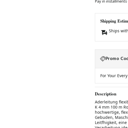
Pay in installments
Shipping Estim
Ships wit
Promo Cod
For Your Ever
Description
Aderleitung flex
K 4 mm 100 m Rol
hochwertige, flex
Gebuden, Maschi
Leitfhigkeit, ein
Verarbeitung idea