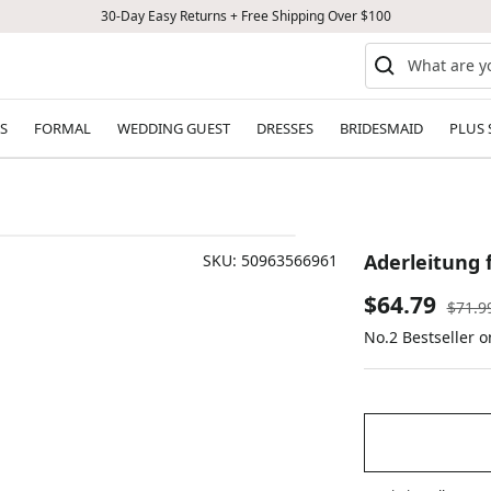
30-Day Easy Returns + Free Shipping Over $100
S
FORMAL
WEDDING GUEST
DRESSES
BRIDESMAID
PLUS 
Aderleitung 
SKU:
50963566961
Sale
$64.79
Regul
$71.9
price
No.2 Bestseller 
price