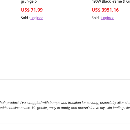
grün-gelb
490W Black Frame & G
MID25KTL3-XH mit Spei
US$ 71.99
US$ 3951.16
Sold :
Login>>
Sold :
Login>>
hair product. I’ve struggled with bumps and irritation for so long, especially after 
th consistent use. It’s gentle, easy to apply, and doesn’t leave my skin feeling stick