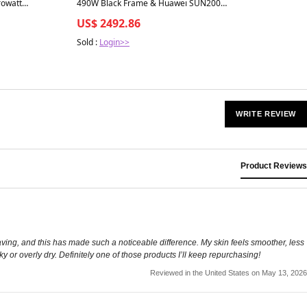
rowatt
490W Black Frame & Huawei SUN2000-
cheroption
12K-MB0 mit Speicheroption
US$ 2492.86
Sold :
Login>>
WRITE REVIEW
Product Reviews
shaving, and this has made such a noticeable difference. My skin feels smoother, less
y or overly dry. Definitely one of those products I’ll keep repurchasing!
Reviewed in the United States on May 13, 2026