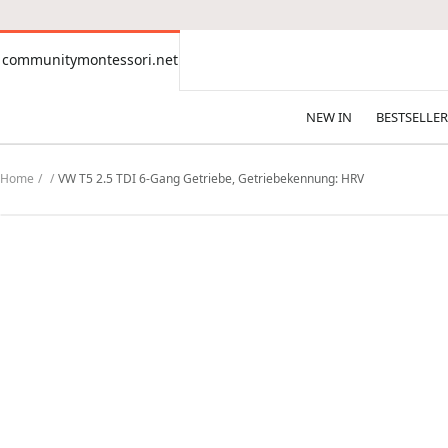
CONTENT
communitymontessori.net
communitymontessori.net
NEW IN
BESTSELLER
Home
VW T5 2.5 TDI 6-Gang Getriebe, Getriebekennung: HRV