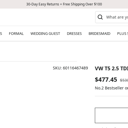
30-Day Easy Returns + Free Shipping Over $100
S
FORMAL
WEDDING GUEST
DRESSES
BRIDESMAID
PLUS 
VW T5 2.5 TD
SKU:
60116467489
Sale
$477.45
Reg
$53
pric
No.2 Bestseller 
price