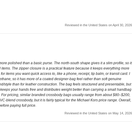
Reviewed in the United States on April 30, 2026
ore polished than a basic purse. The north-south shape gives it a slim profile, so it
ll items. The zipper closure is a practical feature because it keeps everything more
 items you want quick access to, like a phone, receipt, lip balm, or transit card. I
ethane, so it has more of a coated designer-bag feel rather than soft genuine
/style than for leather construction. The bag feels structured and presentable, but
t keeps your hands free and distributes weight better than carrying a small handbag
ms. For pricing, similar branded crossbody bags usually range from about $80–$200,
-blend crossbody, but it is fairly typical for the Michael Kors price range. Overall,
efore paying full price.
Reviewed in the United States on May 14, 2026