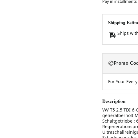
Pay in installments
Shipping Estim
Ships wit
Promo Cod
For Your Ever
Description
VW T5 2.5 TDI 6-
generalberholt M
Schaltgetriebe : 
Regenerationsproz
Ultraschallreini
Schadensgrades e