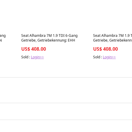
Best in 7 days
Best in 7 days
Gang
Seat Alhambra 7M 1.9 TDI 6-Gang
Seat Alhambra 7M 1.9 
BN
Getriebe, Getriebekennung: EHH
Getriebe, Getriebekenn
US$ 408.00
US$ 408.00
Sold :
Login>>
Sold :
Login>>