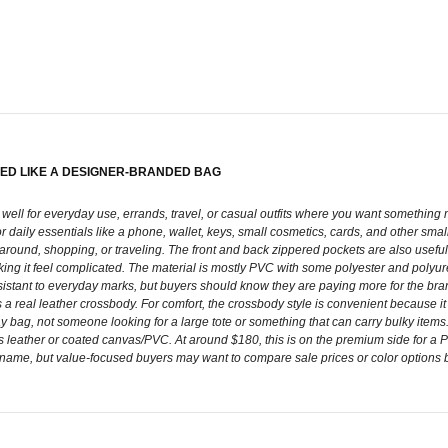
ED LIKE A DESIGNER-BRANDED BAG
well for everyday use, errands, travel, or casual outfits where you want something m
for daily essentials like a phone, wallet, keys, small cosmetics, cards, and other sma
und, shopping, or traveling. The front and back zippered pockets are also useful for
king it feel complicated. The material is mostly PVC with some polyester and polyur
sistant to everyday marks, but buyers should know they are paying more for the brand
 a real leather crossbody. For comfort, the crossbody style is convenient because i
day bag, not someone looking for a large tote or something that can carry bulky ite
s leather or coated canvas/PVC. At around $180, this is on the premium side for a PVC
nd name, but value-focused buyers may want to compare sale prices or color options b