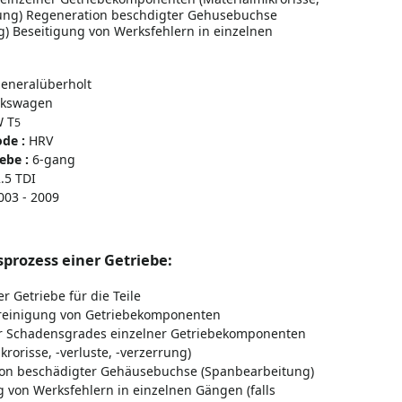
rung) Regeneration beschdigter Gehusebuchse
) Beseitigung von Werksfehlern in einzelnen
eneralüberholt
lkswagen
W
T
5
de :
HRV
ebe :
6-gang
.5 TDI
003 - 2009
prozess einer Getriebe
:
r Getriebe für die Teile
lreinigung von Getriebekomponenten
r Schadensgrades einzelner Getriebekomponenten
krorisse, -verluste, -verzerrung)
on
beschädigter Gehäusebuchse (Spanbearbeitung)
g von Werksfehlern in einzelnen Gängen (
falls