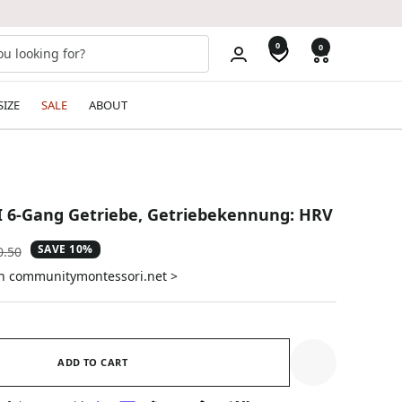
0
0
SIZE
SALE
ABOUT
I 6-Gang Getriebe, Getriebekennung: HRV
SAVE 10%
ular
0.50
e
on communitymontessori.net >
ADD TO CART