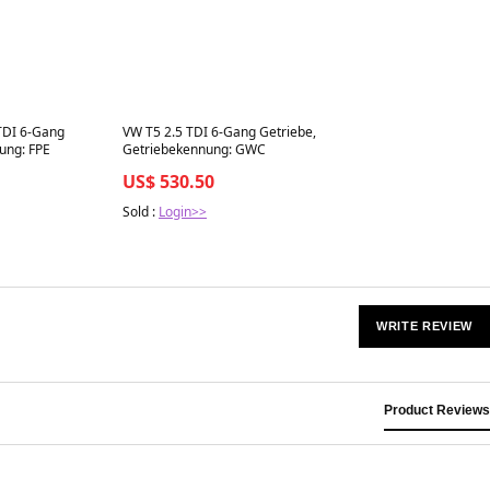
Best in 7 days
TDI 6-Gang
VW T5 2.5 TDI 6-Gang Getriebe,
ung: FPE
Getriebekennung: GWC
US$ 530.50
Sold :
Login>>
WRITE REVIEW
Product Reviews