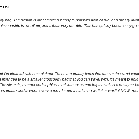
Y USE
y bag! The design is great making it easy to pair with both casual and dressy outfits
craftsmanship is excellent, and it feels very durable. This has quickly become my go 
d I’m pleased with both of them. These are quality items that are timeless and comple
it’s intended to be a smaller crossbody bag that you can travel with. It’s meant to hol
lassic, chic, elegant and sophisticated without screaming that this is a designer bag
ors quality and is worth every penny. I need a matching wallet or wristlet NOW. Hi