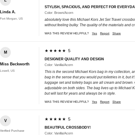
L
STYLISH, SPACIOUS, AND PERFECT FOR EVERYDA
Linda A.
Color: Brown/Acorn
Fort Morgan, US
absolutely love this Michael Kors Jet Set Travel crossbod
without feeling bulky. The quality of the materials and 
WAS THIS REVIEW HELPFUL?
Yes
Report
Share
★★★★★ 5
M
DESIGNER QUALITY AND DESIGN
Miss Beckworth
Color: Vanilla/Acorn
Lowell, US
This is the second Michael Kors bag in my collection, an
bag in the sense that you would put toiletries in it, but 
luggage set and toiletry bags are all cream and brown. C
adjustable on both sides. The bag lives up to Michael K
but will last for years and always be in style.
WAS THIS REVIEW HELPFUL?
Yes
Report
Share
★★★★★ 5
V
BEAUTIFUL CROSSBODY!
Verified Purchase
Color: Vanilla/Acorn