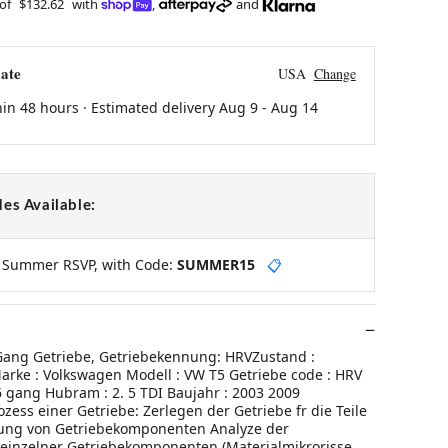
 of
$132.62
with
,
and
ate
USA
Change
hin 48 hours · Estimated delivery
Aug 9
-
Aug 14
es Available:
y Summer RSVP, with Code:
SUMMER15
📋
Gang Getriebe, Getriebekennung: HRVZustand :
arke : Volkswagen Modell : VW T5 Getriebe code : HRV
6 gang Hubram : 2. 5 TDI Baujahr : 2003 2009
ess einer Getriebe: Zerlegen der Getriebe fr die Teile
gung von Getriebekomponenten Analyze der
inzelner Getriebekomponenten (Materialmikrorisse,