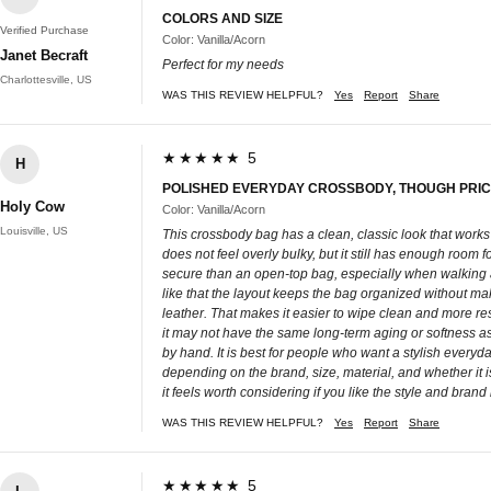
COLORS AND SIZE
Verified Purchase
Color: Vanilla/Acorn
Janet Becraft
Perfect for my needs
Charlottesville, US
WAS THIS REVIEW HELPFUL?
Yes
Report
Share
★★★★★ 5
H
POLISHED EVERYDAY CROSSBODY, THOUGH PRIC
Holy Cow
Color: Vanilla/Acorn
Louisville, US
This crossbody bag has a clean, classic look that works 
does not feel overly bulky, but it still has enough room 
secure than an open-top bag, especially when walking aro
like that the layout keeps the bag organized without ma
leather. That makes it easier to wipe clean and more re
it may not have the same long-term aging or softness as
by hand. It is best for people who want a stylish every
depending on the brand, size, material, and whether it i
it feels worth considering if you like the style and bra
WAS THIS REVIEW HELPFUL?
Yes
Report
Share
★★★★★ 5