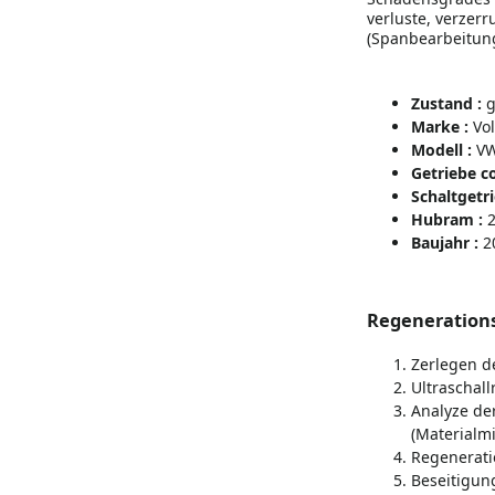
verluste, verzer
(Spanbearbeitung
Zustand :
g
Marke :
V
o
Modell :
V
Getriebe co
Schaltgetri
Hubram :
2
Baujahr :
2
Regenerations
Zerlegen de
Ultraschal
Analyze de
(Materialmi
Regenerati
Beseitigun