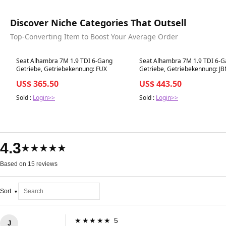
Discover Niche Categories That Outsell
Top-Converting Item to Boost Your Average Order
Best in 7 days
Best in 7 days
Seat Alhambra 7M 1.9 TDI 6-Gang
Seat Alhambra 7M 1.9 TDI 6-
Getriebe, Getriebekennung: FUX
Getriebe, Getriebekennung: J
US$ 365.50
US$ 443.50
Sold :
Login>>
Sold :
Login>>
4.3
★★★★★
Based on 15 reviews
Sort
★★★★★ 5
J