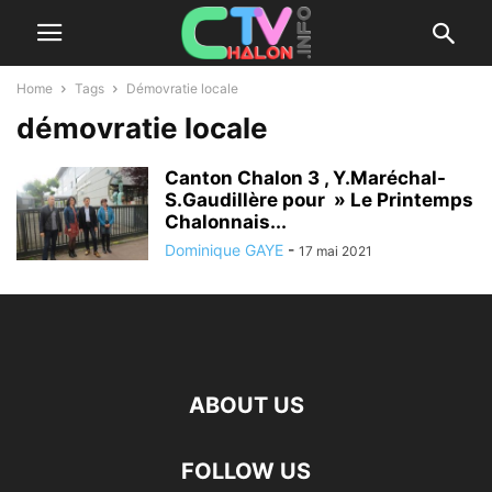
Home
Tags
Démovratie locale
démovratie locale
Canton Chalon 3 , Y.Maréchal-
S.Gaudillère pour » Le Printemps
Chalonnais...
Dominique GAYE
-
17 mai 2021
ABOUT US
FOLLOW US