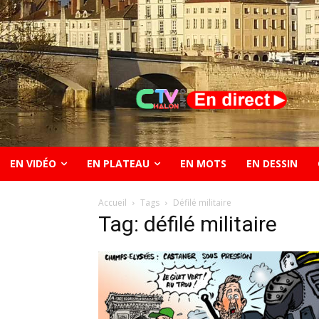
EN VIDÉO
EN PLATEAU
EN MOTS
EN DESSIN
Accueil
Tags
Défilé militaire
Tag: défilé militaire