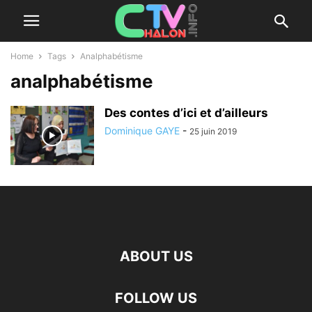
Home
Tags
Analphabétisme
analphabétisme
Des contes d’ici et d’ailleurs
Dominique GAYE
-
25 juin 2019
ABOUT US
FOLLOW US