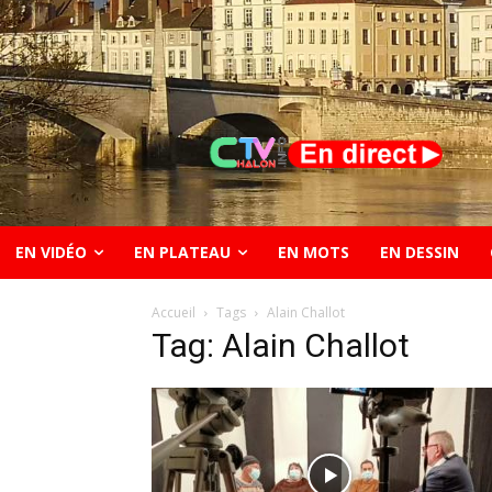
EN VIDÉO
EN PLATEAU
EN MOTS
EN DESSIN
Accueil
Tags
Alain Challot
Tag: Alain Challot