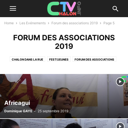
Home
Les Evénements
Forum des associations 2019
Page 5
FORUM DES ASSOCIATIONS
2019
CHALON DANS LA RUE
FESTI'JEUNES
FORUM DES ASSOCIATIONS
FORUM DES ASSOCIATIONS 2019
OBJECTIF MÉTIERS
Africagui
Dominique GAYE
-
25 septembre 2019