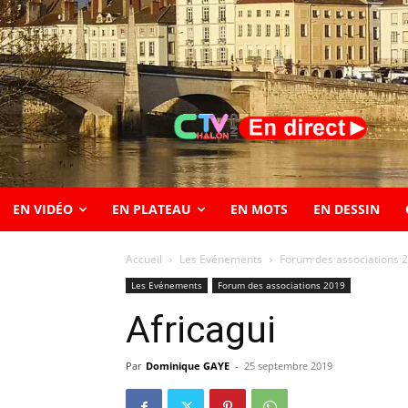
EN VIDÉO
EN PLATEAU
EN MOTS
EN DESSIN
Accueil
Les Evénements
Forum des associations 
Les Evénements
Forum des associations 2019
Africagui
Par
Dominique GAYE
-
25 septembre 2019