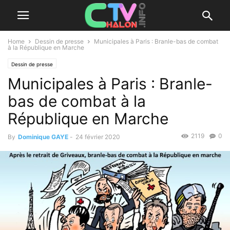
Home
Dessin de presse
Municipales à Paris : Branle-bas de combat
à la République en Marche
Dessin de presse
Municipales à Paris : Branle-
bas de combat à la
République en Marche
2119
0
By
Dominique GAYE
-
24 février 2020